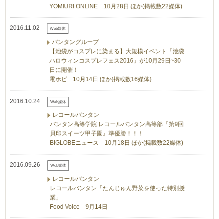
YOMIURI ONLINE 10月28日 ほか(掲載数22媒体)
2016.11.02
Web媒体
バンタングループ
【池袋がコスプレに染まる】大規模イベント「池袋
ハロウィンコスプレフェス2016」が10月29日~30
日に開催！
電ホビ 10月14日 ほか(掲載数16媒体)
2016.10.24
Web媒体
レコールバンタン
バンタン高等学院 レコールバンタン高等部『第9回
貝印スイーツ甲子園』準優勝！！！
BIGLOBEニュース 10月18日 ほか(掲載数22媒体)
2016.09.26
Web媒体
レコールバンタン
レコールバンタン「たんじゅん野菜を使った特別授
業」
Food Voice 9月14日