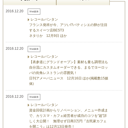
2016.12.20
Web媒体
レコールバンタン
フランス発祥が今、アツい!?パティシエの卵が注目
するスイーツ店BEST3
ネタりか 12月9日 ほか
2016.12.20
Web媒体
レコールバンタン
【表参道にグランドオープン】素材も量も調理法も
自分流にカスタムオーダーできる、まるでヨーロッ
パの街角レストランの雰囲気！
日刊アメーバニュース 12月16日 ほか(掲載数15媒
体)
2016.12.20
Web媒体
レコールバンタン
資金回収計画からリノベーション、メニュー作成ま
で、カリスマ・カフェ経営者が成功のコツを"超"詳
しく大公開！ 無理せず日商3万円『古民家カフェ
を開こう』は12月13日発売！