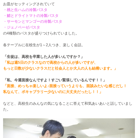
お皿がセッティングされていて
・桃と生ハムの冷製パスタ
・鯖とドライトマトの冷製パスタ
・サーモンとマンゴーの冷製パスタ
・ジェノベーゼパスタ
の4種類のパスタが盛りつけられていました。
各テーブルに在校生が1～2人つき、楽しく会話。
「生徒は、高校を卒業した人が多いんですか？」
「私は週5日のクラスなので高校からの人が多いですが、
もっと日数が少ないクラスだと社会人とか大人の人も結構います。」
「私、今週面接なんですよ！
すごい緊張しているんです！！」
「面接、めっちゃ楽しいよ♪
面接っていうよりも、面談みたいな感じだし！
私なんて、ボキャブラリー少ないのに大丈夫だったし！！
」
などと、高校生のみんなの気になることに答えて和気あいあいと話していまし
た。