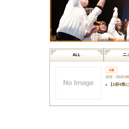
ニ
ALL
日付：2010.06
【2府4県