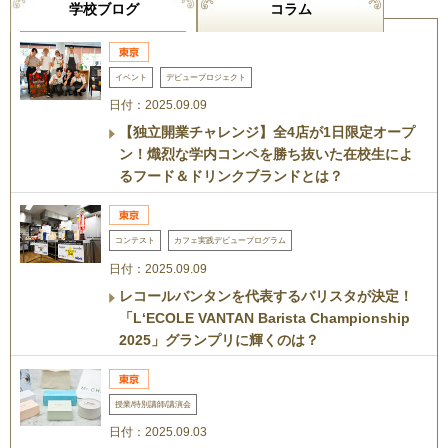
学校ブログ
コラム
イベント
デビュープロジェクト
日付：2025.09.09
【独立開業チャレンジ】全4店が1日限定オープ
ン！熾烈な学内コンペを勝ち抜いた在校生によ
るフード＆ドリンクブランドとは？
コンテスト
カフェ実践デビュープログラム
日付：2025.09.09
レコールバンタンを代表するバリスタが決定！
「L‘ECOLE VANTAN Barista Championship
2025」グランプリに輝くのは？
授業/特別講師/講演会
日付：2025.09.03