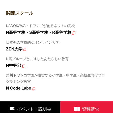
関連スクール
KADOKAWA・ドワンゴが創るネットの高校
N高等学校・S高等学校・R高等学校
日本発の本格的なオンライン大学
ZEN大学
N高グループと共通したあたらしい教育
N中等部
角川ドワンゴ学園が運営する小学生・中学生・高校生向けプロ
グラミング教室
N Code Labo
イベント・説明会
資料請求