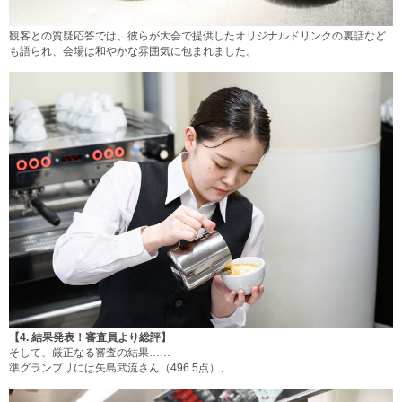
観客との質疑応答では、彼らが大会で提供したオリジナルドリンクの裏話など
も語られ、会場は和やかな雰囲気に包まれました。
【4.
結果発表！審査員より総評】
そして、厳正なる審査の結果……
準グランプリには矢島武流さん（496.5点）、