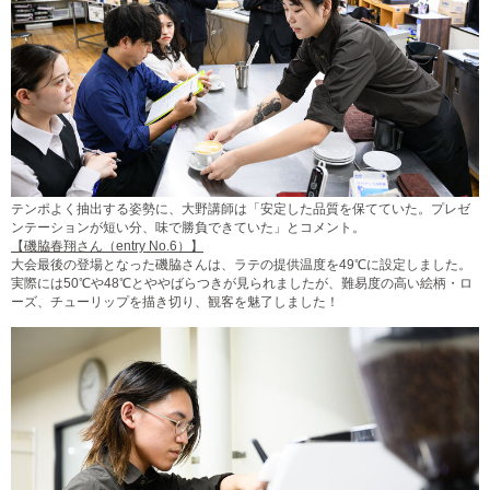
テンポよく抽出する姿勢に、大野講師は「安定した品質を保てていた。プレゼ
ンテーションが短い分、味で勝負できていた」とコメント。
【磯脇春翔さん（entry No.6）】
大会最後の登場となった磯脇さんは、ラテの提供温度を49℃に設定しました。
実際には50℃や48℃とややばらつきが見られましたが、難易度の高い絵柄・ロ
ーズ、チューリップを描き切り、観客を魅了しました！