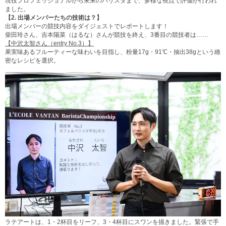
現役プロフェッショナルから未来のバリスタまで、多様な視点で評価が行われ
ました。
【2.
出場メンバーたちの技術は？】
出場メンバーの競技内容をダイジェストでレポートします！
柴田玲さん、吉本陽菜（はるな）さんが競技を終え、3番目の競技者は……
【中沢太智さん（entry No.3）】
果実味あるフルーティーな味わいを目指し、粉量17g・91℃・抽出38gという緻
密なレシピを選択。
ラテアートは、1・2杯目をリーフ、3・4杯目にスワンを描きました。緊張で手