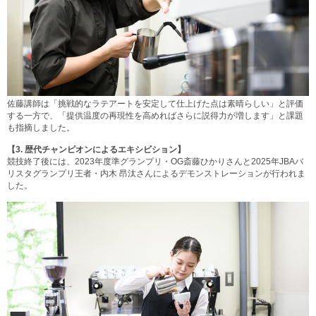
佐藤講師は「挑戦的なラテアートを安定して仕上げた点は素晴らしい」と評価
する一方で、「提供温度の再現性を高めればさらに説得力が増します」と課題
も指摘しました。
【3.
歴代チャンピオンによるエキシビション】
競技終了後には、2023年度準グランプリ・OG斎藤ひかりさんと2025年JBAバ
リスタグランプリ王者・内木 昂汰さんによるデモンストレーションが行われま
した。