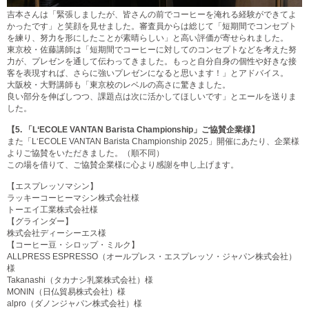
吉本さんは「緊張しましたが、皆さんの前でコーヒーを淹れる経験ができてよ
かったです」と笑顔を見せました。審査員からは総じて「短期間でコンセプト
を練り、努力を形にしたことが素晴らしい」と高い評価が寄せられました。
東京校・佐藤講師は「短期間でコーヒーに対してのコンセプトなどを考えた努
力が、プレゼンを通して伝わってきました。もっと自分自身の個性や好きな接
客を表現すれば、さらに強いプレゼンになると思います！」とアドバイス。
大阪校・大野講師も「東京校のレベルの高さに驚きました。
良い部分を伸ばしつつ、課題点は次に活かしてほしいです」とエールを送りま
した。
【5.
「L‘ECOLE VANTAN Barista Championship」ご協賛企業様】
また「L‘ECOLE VANTAN Barista Championship 2025」開催にあたり、企業様
よりご協賛をいただきました。（順不同）
この場を借りて、ご協賛企業様に心より感謝を申し上げます。
【エスプレッソマシン】
ラッキーコーヒーマシン株式会社様
トーエイ工業株式会社様
【グラインダー】
株式会社ディーシーエス様
【コーヒー豆・シロップ・ミルク】
ALLPRESS ESPRESSO（オールプレス・エスプレッソ・ジャパン株式会社）
様
Takanashi（タカナシ乳業株式会社）様
MONIN（日仏貿易株式会社）様
alpro（ダノンジャパン株式会社）様