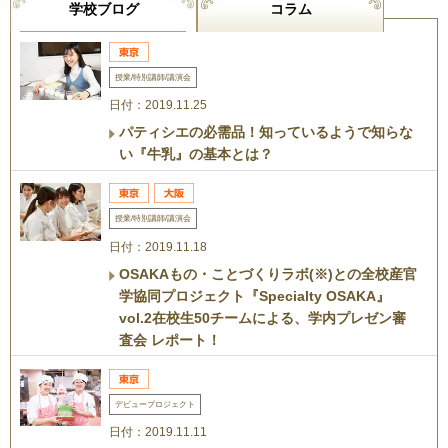
学校ブログ
コラム
授業/特別講師/講演会
日付：2019.11.25
パティシエの必需品！知っているようで知らな
い『牛乳』の基本とは？
授業/特別講師/講演会
日付：2019.11.18
OSAKAもの・ことづくりラボ(※)との全校産官
学協同プロジェクト『Specialty OSAKA』
vol.2在校生50チームによる、学内プレゼン審
査会 レポート！
デビュープロジェクト
日付：2019.11.11