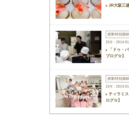
JR大阪三
授業/特別講師
日付：2014.01
「ドゥ・パ
ブログ☆】
授業/特別講師
日付：2014.01
ティラミス
ログ☆】