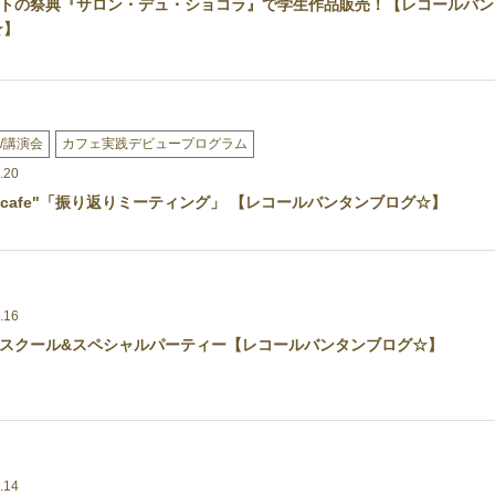
トの祭典『サロン・デュ・ショコラ』で学生作品販売！【レコールバン
☆】
/講演会
カフェ実践デビュープログラム
.20
HI cafe"「振り返りミーティング」 【レコールバンタンブログ☆】
.16
スクール&スペシャルパーティー【レコールバンタンブログ☆】
.14