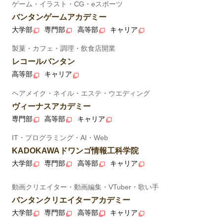
ゲーム・イラスト・CG・eスポーツ
バンタンゲームアカデミー
大学部
専門部
高等部
キャリア
製菓・カフェ・調理・飲食店開業
レコールバンタン
高等部
キャリア
ヘアメイク・ネイル・エステ・ウエディング
ヴィーナスアカデミー
専門部
高等部
キャリア
IT・プログラミング・AI・Web
KADOKAWAドワンゴ情報工科学院
大学部
専門部
高等部
キャリア
動画クリエイター・動画編集・VTuber・歌い手
バンタンクリエイターアカデミー
大学部
専門部
高等部
キャリア