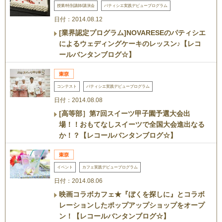
授業/特別講師/講演会
パティシエ実践デビュープログラム
日付：2014.08.12
[業界認定プログラム]NOVARESEのパティシエ
によるウェディングケーキのレッスン♪【レコ
ールバンタンブログ☆】
コンテスト
パティシエ実践デビュープログラム
日付：2014.08.08
[高等部］第7回スイーツ甲子園予選大会出
場！！おもてなしスイーツで全国大会進出なる
か！？【レコールバンタンブログ☆】
イベント
カフェ実践デビュープログラム
日付：2014.08.06
映画コラボカフェ★『ぼくを探しに』とコラボ
レーションしたポップアップショップをオープ
ン！【レコールバンタンブログ☆】