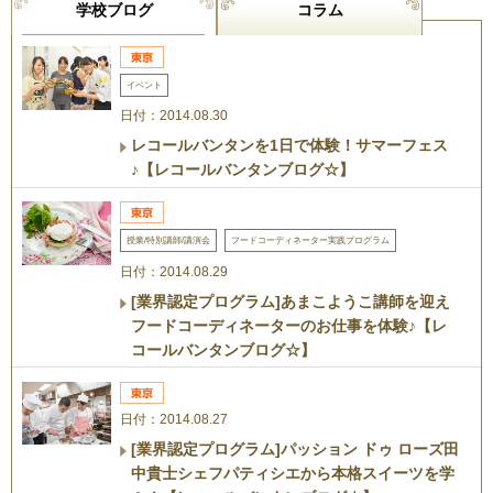
学校ブログ
コラム
イベント
日付：2014.08.30
レコールバンタンを1日で体験！サマーフェス
♪【レコールバンタンブログ☆】
授業/特別講師/講演会
フードコーディネーター実践プログラム
日付：2014.08.29
[業界認定プログラム]あまこようこ講師を迎え
フードコーディネーターのお仕事を体験♪【レ
コールバンタンブログ☆】
日付：2014.08.27
[業界認定プログラム]パッション ドゥ ローズ田
中貴士シェフパティシエから本格スイーツを学