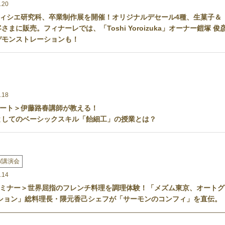
.20
ィシエ研究科、卒業制作展を開催！オリジナルデセール4種、生菓子＆
さまに販売。フィナーレでは、「Toshi Yoroizuka」オーナー鎧塚 俊
デモンストレーションも！
.18
ポート＞伊藤路春講師が教える！
としてのベーシックスキル「飴細工」の授業とは？
/講演会
.14
ミナー＞世界屈指のフレンチ料理を調理体験！「メズム東京、オートグ
クション」総料理長・隈元香己シェフが「サーモンのコンフィ」を直伝。