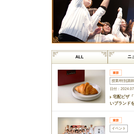
ニ
ALL
授業/特別講師
日付：2024.07
宅配ピザ「
いブランド
イベント