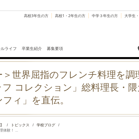
高校3年生の方
高校1・2年生の方
中学３年生の方
大学生
ールライフ
卒業生紹介
募集要項
ー＞世界屈指のフレンチ料理を調
ラフ コレクション」総料理長・
ンフィ」を直伝。
】
/
トピックス
/
学校ブログ
/
験！ ...