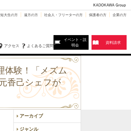
・短大生の方
遠方の方
社会人・フリーターの方
保護者の方
企業の方
イベント・説
資料請求
明会
アクセス
よくあるご質問
理体験！「メズム
隈元香己シェフが
アーカイブ
ジャンル