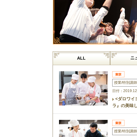
ニ
ALL
授業/特別講師
日付：2019.12
<ダロワイ
ラ』の美味
授業/特別講師