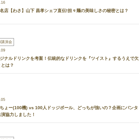
.16
名店【わさ】山下 昌孝シェフ直伝!担々麺の美味しさの秘密とは？
/講演会
.09
ジナルドリンクを考案！伝統的なドリンクを『ツイスト』するうえで欠
ととは？
.05
ちょー(100機) vs 100人ドッジボール、どっちが強いの？企画にバンタ
出演協力しました！