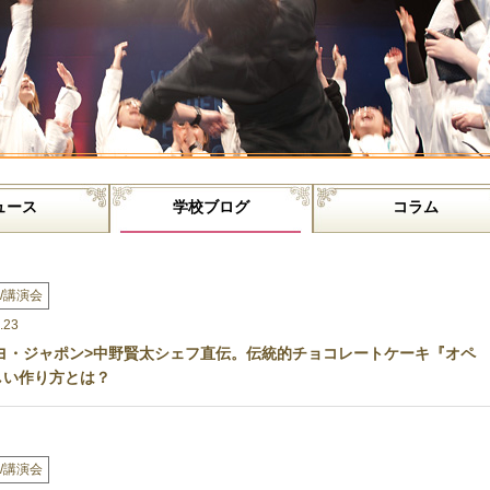
ュース
学校ブログ
コラム
/講演会
.23
ヨ・ジャポン>中野賢太シェフ直伝。伝統的チョコレートケーキ『オペ
しい作り方とは？
/講演会