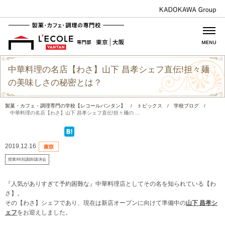
中華料理の名店【わさ】山下 昌孝シェフ直伝!担々麺
の美味しさの秘密とは？
製菓・カフェ・調理専門の学校【レコールバンタン】
/
トピックス
/
学校ブログ
/
中華料理の名店【わさ】山下 昌孝シェフ直伝!担々麺の ...
2019.12.16
授業/特別講師/講演会
『人気がありすぎて予約困難な』中華料理店としてその名を知られている【わ
さ】。
その【わさ】シェフであり、現在は新店オープンに向けて準備中の
山下 昌孝シ
ェフ
をお迎えしました。