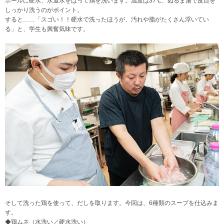
ボールに硬水、水道水をはって鶏を洗います。温度は37℃、ぬるま湯で皮目を
しっかり洗うのがポイント。
すると……「スゴい！！硬水で洗ったほうが、汚れや脂がたくさん浮いてい
る」と、学生も興奮気味です。
そして洗った鶏を使って、だしを取ります。今回は、6種類のスープを仕込みま
す。
◆鶏ムネ（水洗い／硬水洗い）