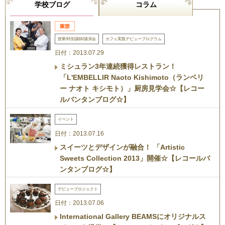
学校ブログ
コラム
授業/特別講師/講演会
カフェ実践デビュープログラム
日付：2013.07.29
ミシュラン3年連続獲得レストラン！
「L'EMBELLIR Naoto Kishimoto（ランベリ
ー ナオト キシモト）」厨房見学会☆【レコー
ルバンタンブログ☆】
イベント
日付：2013.07.16
スイーツとデザインが融合！ 「Artistic
Sweets Collection 2013」開催☆【レコールバ
ンタンブログ☆】
デビュープロジェクト
日付：2013.07.06
International Gallery BEAMSにオリジナルス