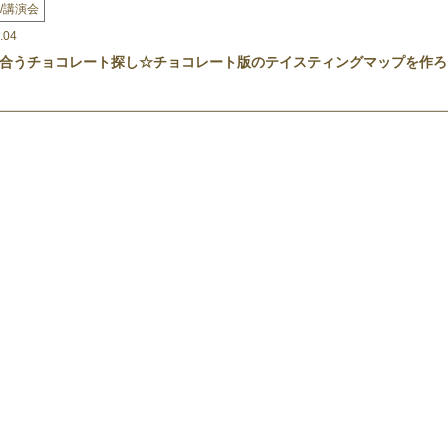
/講演会
.04
合うチョコレート探し☆チョコレート版のテイスティングマップを作ろ