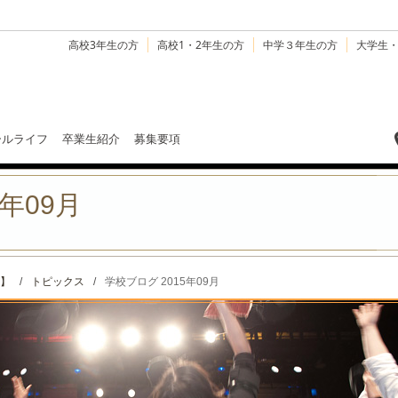
高校3年生の方
高校1・2年生の方
中学３年生の方
大学生
ールライフ
卒業生紹介
募集要項
年09月
】
/
トピックス
/
学校ブログ 2015年09月