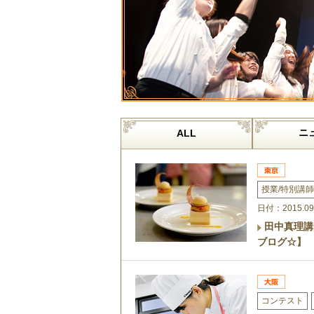
ニ
ALL
授業/特別講師
日付：2015.09
田中真理講
ブログ☆】
コンテスト