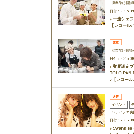
授業/特別講師
日付：2015.09
一流シェフ
【レコール
授業/特別講師
日付：2015.09
業界認定プ
TOLO P
♪【レコー
イベント
パティシエ実
日付：2015.09
Swanki