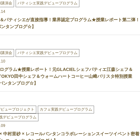
/講演会
パティシエ実践デビュープログラム
.14
＆パティシエが直接指導！業界認定プログラム★授業レポート第二弾！
バンタンブログ☆】
/講演会
パティシエ実践デビュープログラム
.10
ログラム★授業レポート！元GLACIELシェフパティエ江森シェフ＆
AN TOKYO田中シェフ＆ウォームハートコーヒー山﨑バリスタ特別授業
ルバンタンブログ☆】
デビュープロジェクト
カフェ実践デビュープログラム
践デビュープログラム
.09
ss × 中村里砂 × レコールバンタンコラボレーションスイーツイベント密着