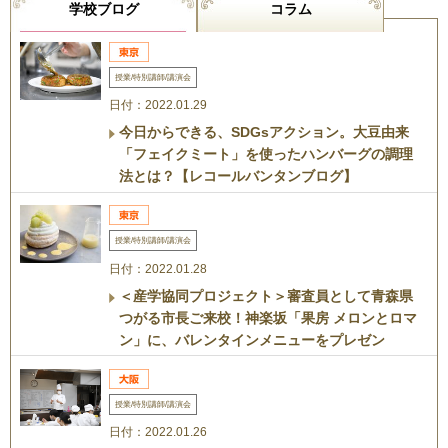
学校ブログ
コラム
授業/特別講師/講演会
日付：2022.01.29
今日からできる、SDGsアクション。大豆由来
「フェイクミート」を使ったハンバーグの調理
法とは？【レコールバンタンブログ】
授業/特別講師/講演会
日付：2022.01.28
＜産学協同プロジェクト＞審査員として青森県
つがる市長ご来校！神楽坂「果房 メロンとロマ
ン」に、バレンタインメニューをプレゼン
授業/特別講師/講演会
日付：2022.01.26