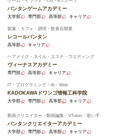
ゲーム・イラスト・CG・eスポーツ
バンタンゲームアカデミー
大学部
専門部
高等部
キャリア
製菓・カフェ・調理・飲食店開業
レコールバンタン
高等部
キャリア
ヘアメイク・ネイル・エステ・ウエディング
ヴィーナスアカデミー
専門部
高等部
キャリア
IT・プログラミング・AI・Web
KADOKAWAドワンゴ情報工科学院
大学部
専門部
高等部
キャリア
動画クリエイター・動画編集・VTuber・歌い手
バンタンクリエイターアカデミー
大学部
専門部
高等部
キャリア