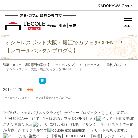
オシャレスポット大阪・堀江でカフェをOPEN！！
【レコールバンタンブログ☆】
製菓・カフェ・調理専門の学校【レコールバンタン】
/
トピックス
/
学校ブログ
/
オシャレスポット大阪・堀江でカフェをOPEN！！【レ ...
2012.11.26
デビュープロジェクト
カフェ実践デビュープログラム
1年速成カフェ＆バリスタクラスが、デビュープロジェクトとして、 堀江の
「JEUDI CAFE」にて、1日限定のカフェをOPENします
こんな素敵なお店
料理、ドリンク、サービスも全て生徒
が考案したオリジナルです
デザートもありますよ
【場所】JEUDI CAFE 【料理】ランチ・デザート