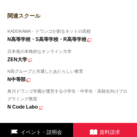
関連スクール
KADOKAWA・ドワンゴが創るネットの高校
N高等学校・S高等学校・R高等学校
日本発の本格的なオンライン大学
ZEN大学
N高グループと共通したあたらしい教育
N中等部
角川ドワンゴ学園が運営する小学生・中学生・高校生向けプロ
グラミング教室
N Code Labo
イベント・説明会
資料請求