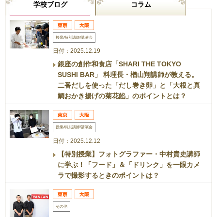
学校ブログ
コラム
授業/特別講師/講演会
日付：2025.12.19
銀座の創作和食店「SHARI THE TOKYO
SUSHI BAR」 料理長・楢山翔講師が教える。
二番だしを使った「だし巻き卵」と「大根と真
鯛おかき揚げの菊花餡」のポイントとは？
授業/特別講師/講演会
日付：2025.12.12
【特別授業】フォトグラファー・中村貴史講師
に学ぶ！「フード」＆「ドリンク」を一眼カメ
ラで撮影するときのポイントは？
その他