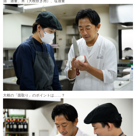
油 適量、米（大根炊き用）、塩適量
大根の「面取り」のポイントは……？