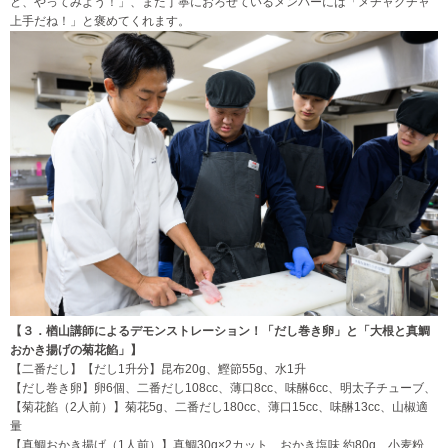
ど、やってみよう！」、また丁寧におろせているメンバーには「メチャクチャ
上手だね！」と褒めてくれます。
【３．楢山講師によるデモンストレーション！
「だし巻き卵」と
「大根と真鯛
おかき揚げの菊花餡」】
【二番だし】【だし1升分】昆布20g、鰹節55g、水1升
【だし巻き卵】卵6個、二番だし108cc、薄口8cc、味醂6cc、明太子チューブ、
【菊花餡（2人前）】菊花5g、二番だし180cc、薄口15cc、味醂13cc、山椒適
量
【真鯛おかき揚げ（1人前）】真鯛30g×2カット、おかき塩味 約80g、小麦粉