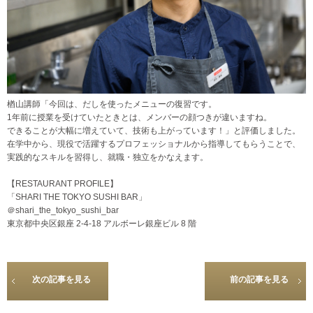
楢山講師「今回は、だしを使ったメニューの復習です。
1年前に授業を受けていたときとは、メンバーの顔つきが違いますね。
できることが大幅に増えていて、技術も上がっています！」と評価しました。
在学中から、現役で活躍するプロフェッショナルから指導してもらうことで、
実践的なスキルを習得し、就職・独立をかなえます。
【RESTAURANT PROFILE】
「SHARI THE TOKYO SUSHI BAR」
＠shari_the_tokyo_sushi_bar
東京都中央区銀座 2-4-18 アルボーレ銀座ビル 8 階
次の記事を見る
前の記事を見る