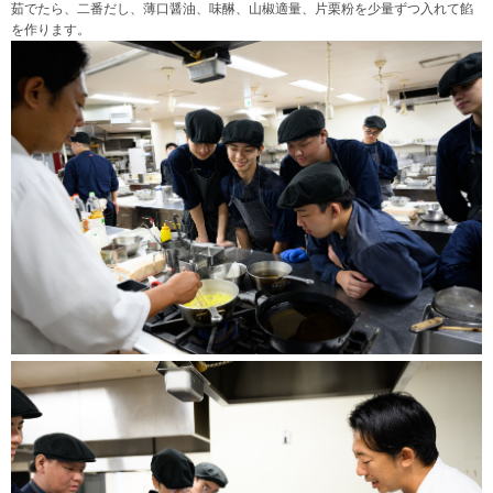
茹でたら、二番だし、薄口醤油、味醂、山椒適量、片栗粉を少量ずつ入れて餡
を作ります。