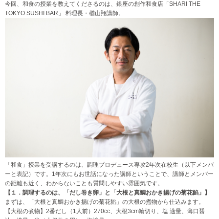
今回、和食の授業を教えてくださるのは、銀座の創作和食店「SHARI THE
TOKYO SUSHI BAR」 料理長・楢山翔講師。
「和食」授業を受講するのは、調理プロデュース専攻2年次在校生（以下メンバ
ーと表記）です。1年次にもお世話になった講師ということで、講師とメンバー
の距離も近く、わからないことも質問しやすい雰囲気です。
【１．調理するのは、「だし巻き卵」と
「大根と真鯛おかき揚げの菊花餡」
】
まずは、「大根と真鯛おかき揚げの菊花餡」の大根の煮物から仕込みます。
【大根の煮物】2番だし（1人前）270cc、大根3cm輪切り、塩 適量、薄口醤