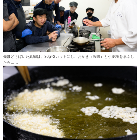
先ほどさばいた真鯛は、30g×2カットにし、おかき（塩味）と小麦粉をまぶし
たら……