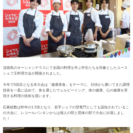
淡路島のオーシャンテラスにて全国の料理を学ぶ学生たちを対象としたユース
シェフ王料理大会が開催されました。
今年で5回目となる本大会は「健康美食」をテーマに、日頃から磨いてきた調理
技術を一皿に込めて、食を通じたウェルビーイング、体の健康、心の健康を実
現する料理の技術を競います。
応募総数は昨年の1.5倍となり、若手シェフの登竜門としても認知されているこ
の大会に、レコールバンタンからは個人の部と団体の部で大会に出場しまし
た！