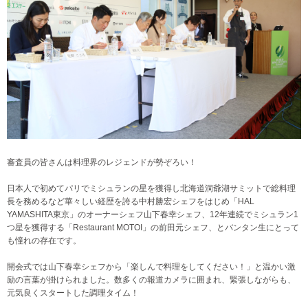
審査員の皆さんは料理界のレジェンドが勢ぞろい！
日本人で初めてパリでミシュランの星を獲得し北海道洞爺湖サミットで総料理
長を務めるなど華々しい経歴を誇る中村勝宏シェフをはじめ「HAL
YAMASHITA東京」のオーナーシェフ山下春幸シェフ、12年連続でミシュラン1
つ星を獲得する「Restaurant MOTOI」の前田元シェフ、とバンタン生にとって
も憧れの存在です。
開会式では山下春幸シェフから「楽しんで料理をしてください！」と温かい激
励の言葉が掛けられました。数多くの報道カメラに囲まれ、緊張しながらも、
元気良くスタートした調理タイム！