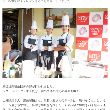
で、和食でのチャレンジもとても目立っていました。
最後は高校生団体の部が行われました。
レコールバンタン
東京校
は、初の団体の部での審査進出！
山瀬陽菜さん、齋藤宗輔さん、島越大雅さんのチームは「鯛パイくん」という
チーム名が示す通り、料理は鯛焼きを模した「未来へ泳ぐ鯛焼きパイ包み～淡
路の海と自然の恵み～」という見た目にもかわいらしく技巧とアイディアが詰