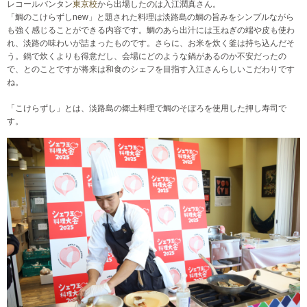
レコールバンタン
東京校
から出場したのは入江潤真さん。
「鯛のこけらずしnew」と題された料理は淡路島の鯛の旨みをシンプルながら
も強く感じることができる内容です。鯛のあら出汁には玉ねぎの端や皮も使わ
れ、淡路の味わいが詰まったものです。さらに、お米を炊く釜は持ち込んだそ
う。鍋で炊くよりも得意だし、会場にどのような鍋があるのか不安だったの
で、とのことですが将来は和食のシェフを目指す入江さんらしいこだわりです
ね。
「こけらずし」とは、淡路島の郷土料理で鯛のそぼろを使用した押し寿司で
す。