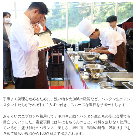
手際よく調理を進めるために、洗い物や火加減の確認など、バンタン生のアシ
スタントたちがそれぞれに1人ずつ付き、スムーズな進行をサポートします。
おそろいのエプロンを着用してテキパキと動くバンタン生たちの姿は会場でも
目立っていました。審査項目には味はもちろんのこと、材料を無駄なく使用し
ているか、盛り付けのバランス、美しさ、衛生面、調理の所作、段取りまでを
含めて幅広い視点から100点満点で採点されます。