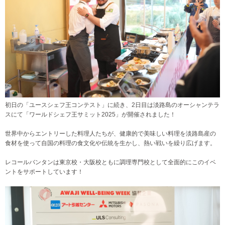
初日の「ユースシェフ王コンテスト」に続き、2日目は淡路島のオーシャンテラ
スにて「ワールドシェフ王サミット2025」が開催されました！
世界中からエントリーした料理人たちが、健康的で美味しい料理を淡路島産の
食材を使って自国の料理の食文化や伝統を生かし、熱い戦いを繰り広げます。
レコールバンタンは東京校・大阪校ともに調理専門校として全面的にこのイベ
ントをサポートしています！