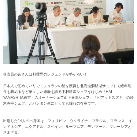
審査員の皆さんは料理界のレジェンドが勢ぞろい！
日本人で初めてパリでミシュランの星を獲得し北海道洞爺湖サミットで総料理
長を務めるなど華々しい経歴を誇る中村勝宏シェフをはじめ「HAL
YAMASHITA東京」のオーナーシェフ山下春幸シェフ、「ピアットスズキ」の鈴
木弥平シェフ、とバンタン生にとっても憧れの存在です。
出場した14人の出身国は、フィリピン、ウクライナ、ブラジル、フランス、イ
ンドネシア、エクアドル、スペイン、ルーマニア、デンマーク、マレーシアと
さまざま。