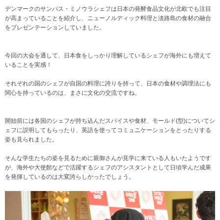
デンマークのサンパス・ミノウラシェフは日本の発酵食品文化が北欧でも注目
が高まっていることを紹介し、ニューノルディック料理と淡路島の食材の融合
をプレゼンテーションしていました。
今回の大会を通して、日本食をしっかり理解しているシェフが海外にも増えて
いることを実感！
それぞれの国のシェフが自国の料理に誇りを持って、日本の食材や調理法にも
関心を持っているのは、まさに文化の交流ですね。
開始前には各国のシェフが持ち込んだスパイスや食材、モールド(型)についてシ
ェフに説明してもらったり、英語を使ってコミュニケーションをとったりする
姿も見られました。
そんな学生たちの姿を見るために親御さんが見学に来ている人もいたようです
が、海外や大使館などで活躍するシェフのアシスタントとして日頃学んだ成果
を発揮しているのは大変誇らしかったでしょう。