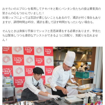
おそろいのエプロンを着用してテキパキと動くバンタン生たちの姿は審査員の
皆さんの心もつかんでいました！
出場シェフによっては言語が通じないこともあるので、通訳が付く場合もあり
ますが、調理時間は45分。通訳を通して話す時間がもったいない場合も。
そんなときは身振り手振りでシェフと意思疎通をする必要があります。学生た
ちは緊張しつつも適切なアシストができるように目配り、気配りを忘れませ
ん！