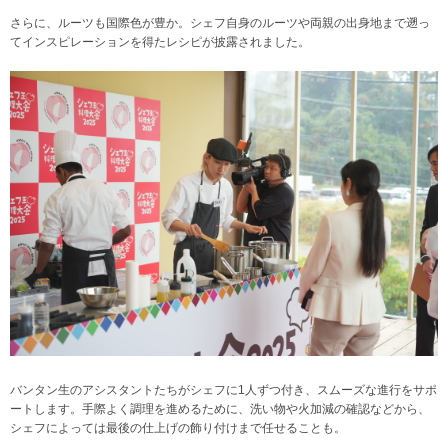
さらに、ルーツも国際色が豊か。シェフ自身のルーツや両親の出身地まで遡っ
てインスピレーションを得たレシピが披露されました。
バンタン生のアシスタントたちがシェフに1人ずつ付き、スムーズな進行をサポ
ートします。手際よく調理を進めるために、洗い物や火加減の確認などから、
シェフによっては最後の仕上げの飾り付けまで任せることも。