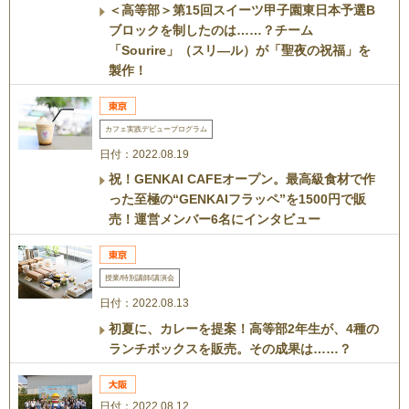
＜高等部＞第15回スイーツ甲子園東日本予選B
ブロックを制したのは……？チーム
「Sourire」（スリ―ル）が「聖夜の祝福」を
製作！
カフェ実践デビュープログラム
日付：2022.08.19
祝！GENKAI CAFEオープン。最高級食材で作
った至極の“GENKAIフラッペ”を1500円で販
売！運営メンバー6名にインタビュー
授業/特別講師/講演会
日付：2022.08.13
初夏に、カレーを提案！高等部2年生が、4種の
ランチボックスを販売。その成果は……？
日付：2022.08.12