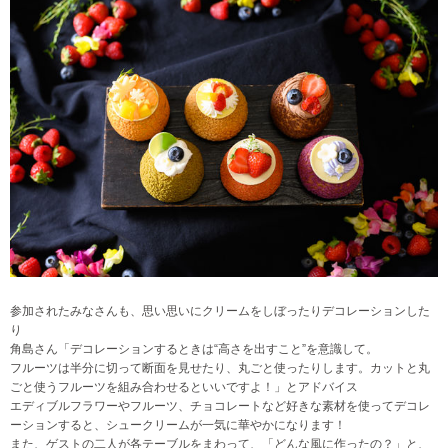
参加されたみなさんも、思い思いにクリームをしぼったりデコレーションした
り
角島さん「デコレーションするときは“高さを出すこと”を意識して。
フルーツは半分に切って断面を見せたり、丸ごと使ったりします。カットと丸
ごと使うフルーツを組み合わせるといいですよ！」とアドバイス
エディブルフラワーやフルーツ、チョコレートなど好きな素材を使ってデコレ
ーションすると、シュークリームが一気に華やかになります！
また、ゲストの二人が各テーブルをまわって、「どんな風に作ったの？」と、