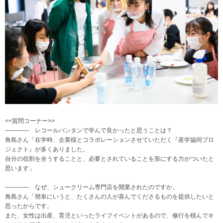
<<質問コーナー>>
―――― レコールバンタンで学んで良かったと思うことは？
角島さん「在学時、企業様とコラボレーションさせていただく『産学協同プロ
ジェクト』が多くありました。
自分の役割を全うすることと、必要とされていることを形にする力がついたと
思います」
―――― なぜ、シュークリーム専門店を開業されたのですか。
角島さん「簡単にいうと、たくさんの人が喜んでくださるものを提供したいと
思ったからです。
また、女性は出産、育児といったライフイベントがあるので、修行を積んでキ