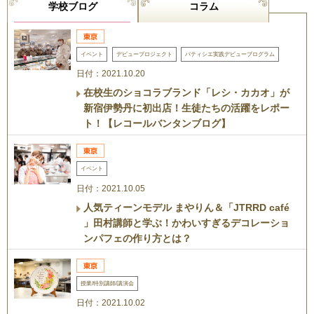
学校ブログ
コラム
イベント
デビュープロジェクト
パティシエ実践デビュープログラム
日付：2021.10.20
在校生のショコラブランド「レシ・カカオ」が
新宿伊勢丹に初出店！生徒たちの活躍をレポー
ト！【レコールバンタンブログ】
イベント
日付：2021.10.05
人気ティーンモデル まやりん＆「JTRRD café
」田村講師と学ぶ！かわいすぎるデコレーショ
ンパフェの作り方とは？
授業/特別講師/講演会
日付：2021.10.02