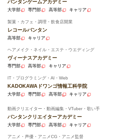
バンタンゲームアカデミー
大学部
専門部
高等部
キャリア
製菓・カフェ・調理・飲食店開業
レコールバンタン
高等部
キャリア
ヘアメイク・ネイル・エステ・ウエディング
ヴィーナスアカデミー
専門部
高等部
キャリア
IT・プログラミング・AI・Web
KADOKAWAドワンゴ情報工科学院
大学部
専門部
高等部
キャリア
動画クリエイター・動画編集・VTuber・歌い手
バンタンクリエイターアカデミー
大学部
専門部
高等部
キャリア
アニメ・声優・アニメCG・アニメ監督