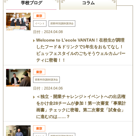
学校ブログ
コラム
イベント
授業/特別講師/講演会
日付：2024.04.08
Welcome to L’ecole VANTAN！在校生が調理
したフード＆ドリンクで1年生をおもてなし！
ビュッフェスタイルのごちそうウェルカムパー
ティに密着！！
授業/特別講師/講演会
日付：2024.04.06
＜独立・開業チャレンジ＞イベントへの出店権
をかけ全28チームが参加！第一次審査「事業計
画書」チェックに密着。第二次審査「試食会」
に進むのは……？