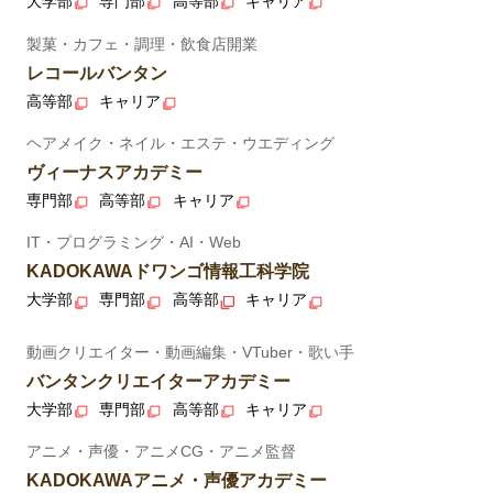
大学部
専門部
高等部
キャリア
製菓・カフェ・調理・飲食店開業
レコールバンタン
高等部
キャリア
ヘアメイク・ネイル・エステ・ウエディング
ヴィーナスアカデミー
専門部
高等部
キャリア
IT・プログラミング・AI・Web
KADOKAWAドワンゴ情報工科学院
大学部
専門部
高等部
キャリア
動画クリエイター・動画編集・VTuber・歌い手
バンタンクリエイターアカデミー
大学部
専門部
高等部
キャリア
アニメ・声優・アニメCG・アニメ監督
KADOKAWAアニメ・声優アカデミー