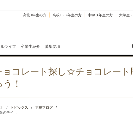
高校3年生の方
高校1・2年生の方
中学３年生の方
大学生
ールライフ
卒業生紹介
募集要項
チョコレート探し☆チョコレート
ろう！
】
/
トピックス
/
学校ブログ
/
テイ ...