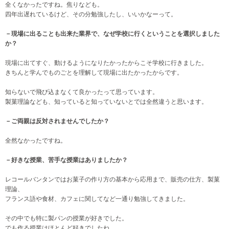
全くなかったですね。焦りなども。
四年出遅れているけど、その分勉強したし、いいかなーって。
－現場に出ることも出来た業界で、なぜ学校に行くということを選択しました
か？
現場に出てすぐ、動けるようになりたかったからこそ学校に行きました。
きちんと学んでものごとを理解して現場に出たかったからです。
知らないで飛び込まなくて良かったって思っています。
製菓理論なども、知っていると知っていないとでは全然違うと思います。
－ご両親は反対されませんでしたか？
全然なかったですね。
－
好きな授業、苦手な授業はありましたか？
レコールバンタンではお菓子の作り方の基本から応用まで、販売の仕方、製菓
理論、
フランス語や食材、カフェに関してなど一通り勉強してきました。
その中でも特に製パンの授業が好きでした。
でも作る授業はほとんど好きでしたね。