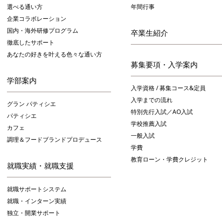
選べる通い方
年間行事
企業コラボレーション
国内・海外研修プログラム
卒業生紹介
徹底したサポート
あなたの好きを叶える⾊々な通い⽅
募集要項・入学案内
学部案内
入学資格 / 募集コース&定員
入学までの流れ
グラン パティシエ
特別先行入試／AO入試
パティシエ
学校推薦入試
カフェ
一般入試
調理＆フードブランドプロデュース
学費
教育ローン・学費クレジット
就職実績・就職支援
就職サポートシステム
就職・インターン実績
独立・開業サポート