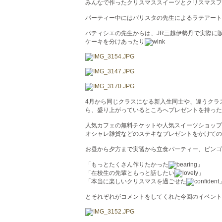
みんなで作ったクリスマススイーツとクリスマスフ
パーティー中にはバリスタの先生によるラテアート
パティシエの先生からは、JR三越伊勢丹で実際に
ケーキを分けあったり
4月から同じクラスになる新入生同士や、違うクラ
ら、盛り上がっているところへプレゼントを持った
人気カフェの無料チケットや人気スイーツショップ
オシャレ雑貨などのステキなプレゼントをかけての
お昼から夕方まで実習から立食パーティー、ビンゴ
「もっとたくさん作りたかった
」
「在校生の先輩ともっと話したい
」
「本当に楽しいクリスマスを過ごせた
とそれぞれがコメントをしてくれた今回のイベント