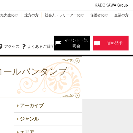
・短大生の方
遠方の方
社会人・フリーターの方
保護者の方
企業の方
イベント・説
資料請求
明会
アクセス
よくあるご質問
コールバンタンブ
アーカイブ
ジャンル
エリア