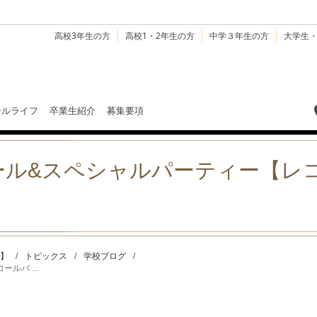
高校3年生の方
高校1・2年生の方
中学３年生の方
大学生
ールライフ
卒業生紹介
募集要項
ール&スペシャルパーティー【レ
】
/
トピックス
/
学校ブログ
/
ルバ ...