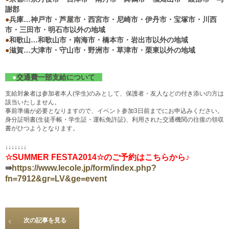
謝郡
●
兵庫…神戸市・芦屋市・西宮市・尼崎市・伊丹市・宝塚市・川西
市・三田市・明石市以外の地域
●
和歌山…和歌山市・南海市・橋本市・岩出市以外の地域
●
滋賀…大津市・守山市・野洲市・草津市・栗東以外の地域
●
交通費一部支給について
支給対象者は参加者本人(学生)のみとして、保護者・友人などの付き添いの方は
該当いたしません。
事前準備が必要となりますので、イベント参加3日前までにお申込みください。
身分証明書(生徒手帳・学生証・運転免許証)、利用された交通機関の往復の領収
書がひつようとなります。
↓↓↓↓↓↓↓
☆SUMMER FESTA2014☆のご予約はこちらから♪
⇛
https://www.lecole.jp/form/index.php?
fn=7912&gr=LV&ge=event
次の記事を見る