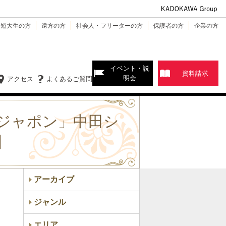
・短大生の方
遠方の方
社会人・フリーターの方
保護者の方
企業の方
イベント・説
資料請求
明会
アクセス
よくあるご質問
ジャポン」中田シ
】
アーカイブ
ジャンル
エリア