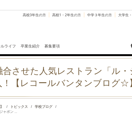
高校3年生の方
高校1・2年生の方
中学３年生の方
大学生
ールライフ
卒業生紹介
募集要項
融合させた人気レストラン「ル・
入！【レコールバンタンブログ☆
】
/
トピックス
/
学校ブログ
/
ポン ...