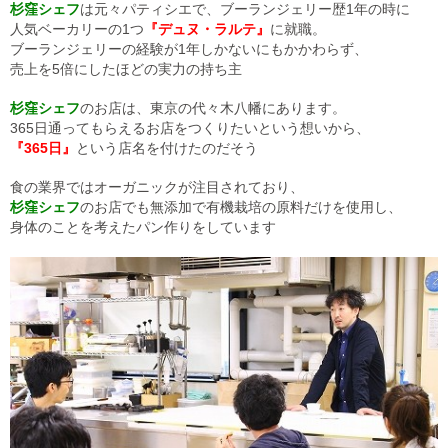
杉窪シェフ
は元々パティシエで、ブーランジェリー歴1年の時に
人気ベーカリーの1つ
『デュヌ・ラルテ』
に就職。
ブーランジェリーの経験が1年しかないにもかかわらず、
売上を5倍にしたほどの実力の持ち主
杉窪シェフ
のお店は、東京の代々木八幡にあります。
365日通ってもらえるお店をつくりたいという想いから、
『365日』
という店名を付けたのだそう
食の業界ではオーガニックが注目されており、
杉窪シェフ
のお店でも無添加で有機栽培の原料だけを使用し、
身体のことを考えたパン作りをしています