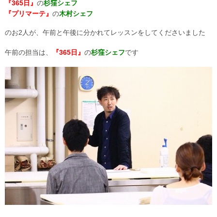
『365日』
の
杉窪シェフ
『プリマーテ』
の
木村シェフ
のお2人が、午前と午後に分かれてレッスンをしてくださいました
午前の担当は、
『365日』
の
杉窪シェフ
です