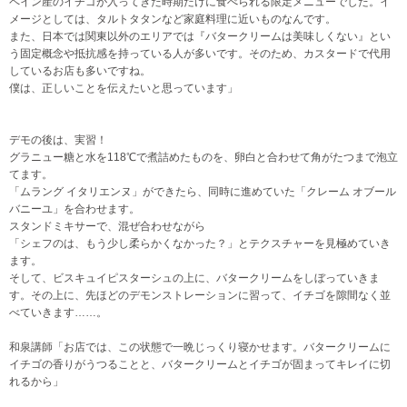
ペイン産のイチゴが入ってきた時期だけに食べられる限定メニューでした。イ
メージとしては、タルトタタンなど家庭料理に近いものなんです。
また、日本では関東以外のエリアでは『バタークリームは美味しくない』とい
う固定概念や抵抗感を持っている人が多いです。そのため、カスタードで代用
しているお店も多いですね。
僕は、正しいことを伝えたいと思っています」
デモの後は、実習！
グラニュー糖と水を118℃で煮詰めたものを、卵白と合わせて角がたつまで泡立
てます。
「ムラング イタリエンヌ」ができたら、同時に進めていた「クレーム オブール
バニーユ」を合わせます。
スタンドミキサーで、混ぜ合わせながら
「シェフのは、もう少し柔らかくなかった？」とテクスチャーを見極めていき
ます。
そして、ビスキュイピスターシュの上に、バタークリームをしぼっていきま
す。その上に、先ほどのデモンストレーションに習って、イチゴを隙間なく並
べていきます……。
和泉講師「お店では、この状態で一晩じっくり寝かせます。バタークリームに
イチゴの香りがうつることと、バタークリームとイチゴが固まってキレイに切
れるから」