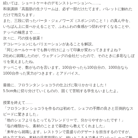
続いては、ショートケーキのデモンストレーションへ……。
和泉講師「高脂肪の生クリームは、必ず一部だけたてます。パレットに触れた
だけで泡立ちます」
また、三段に切ったパータ・ジェノワーズ（スポンジのこと！）の真ん中を、
いちばん上に並べかえることで、ふわふわの食感かつ切れやすくなることや、
ナッペの極意まで……
次々に、巧の技を披露！
デコレーションにもバリエーションがあることを解説。
「同じホールケーキでも飾り付けによって印象が変わってきますよね？
2社めに就職したのが、ウェディングの会社だったので、そのときに多彩なしぼ
りを覚えましたね。
ナッペこそ、数がものを言います。100台やったら100台分の、1000台なら
1000台作った実力がつきます」とアドバイス。
最後に、フロランタン ショコラの仕上げに取りかかりました！
5.5cm角に切り分けていくものの、固くて苦戦する学生もいましたよ。
授業を終えて……
「フロランタン ショコラを作るのは初めて。シェフの手際の良さと圧倒的なス
ピードに驚きました」
「他のシェフよりもとってもフレンドリーで、分かりやすかったです！」
「塩の種類から、素材のことまで基礎から教えてくれました」
「来年から就職します。レストランで皿盛りのデザートを担当するのですが、
組み立て方や、素材の温度管理など、細いところまで考えていらっしゃって勉