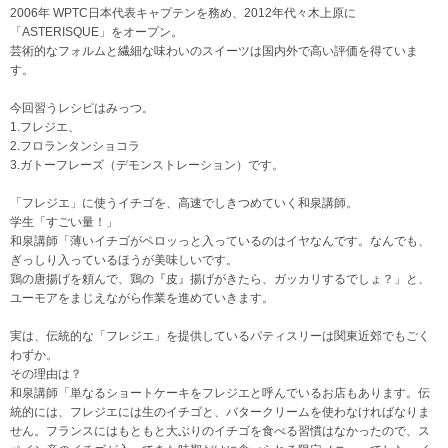
2006年 WPTC日本代表キャプテンを務め、2012年代々木上原に
「ASTERISQUE」をオープン。
芸術的なフォルムと繊細な味わいのスイーツは国内外で高い評価を得ていま
す。
今回習うレシピはみっつ。
1.フレジエ、
2.フロランタンショコラ
3.ガトーフレーズ（デモンストレーション）です。
「フレジエ」に使うイチゴを、高速でしきつめていく和泉講師。
学生「すごい量！」
和泉講師「薄いイチゴがペロッっと入っているのはイヤなんです。なんでも、
ぎっしり入っているほうが美味しいです。
鶏の唐揚げを頼んで、鶏の『皮』揚げがきたら、ガッカリするでしょ？」と、
ユーモアをまじえながら作業を進めていきます。
実は、伝統的な「フレジエ」を提供しているパティスリーは関東近郊でもごく
わずか。
その理由は？
和泉講師「単なるショートケーキをフレジエと呼んでいるお店もあります。伝
統的には、フレジエには生のイチゴと、バタークリームを使わなければなりま
せん。フランスにはもともと大ぶりのイチゴを食べる習慣はなかったので、ス