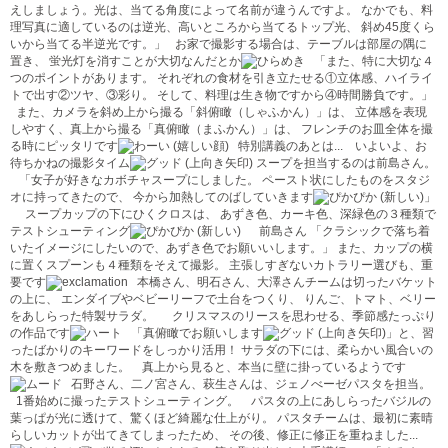
えしましょう。光は、当てる角度によって名前が違うんですよ。 なかでも、料
理写真に適しているのは逆光、高いところから当てるトップ光、 斜め45度くら
いから当てる半逆光です。」 お家で撮影する場合は、テーブルは部屋の隅に
置き、 蛍光灯を消すことが大切なんだとか
「また、特に大切な４
つのポイントがあります。 それぞれの食材を引き立たせる①立体感、ハイライ
トで出す②ツヤ、③彩り。 そして、料理は生き物ですから④時間勝負です。」
また、カメラを斜め上から撮る「斜俯瞰（しゃふかん）」は、 立体感を表現
しやすく、真上から撮る「真俯瞰（まふかん）」は、 フレンチのお皿全体を撮
る時にピッタリです
特別講義のあとは... いよいよ、お
待ちかねの撮影タイム
スープを担当するのは前島さん。
「女子が好きなカボチャスープにしました。 ペースト状にしたものをスタジ
オに持ってきたので、 今から加熱してのばしていきます
」
スープカップの下にひくクロスは、 あずき色、カーキ色、深緑色の３種類で
テストシューティング
前島さん 「クラシックで落ち着
いたイメージにしたいので、あずき色でお願いいします。」 また、カップの横
に置くスプーンも４種類をそえて撮影。 主張しすぎないカトラリー選びも、重
要です
本橋さん、明石さん、大澤さんチームは切ったバケット
の上に、 エンダイブやベビーリーフで土台をつくり、 りんご、トマト、ベリー
をあしらった特製サラダ。
クリスマスのリースを思わせる、季節感たっぷり
の作品です
「真俯瞰でお願いします
」と、習
ったばかりのキーワードをしっかり活用！ サラダの下には、柔らかい風合いの
木を敷きつめました。
真上から見ると、本当に壁に掛っているようです
石野さん、二ノ宮さん、萩生さんは、ジェノべーゼパスタを担当。
1番始めに撮ったテストシューティング。
パスタの上にあしらったバジルの
葉っぱが光に透けて、驚くほど綺麗な仕上がり。 パスタチームは、最初に素晴
らしいカットが出てきてしまったため、 その後、修正に修正を重ねました...