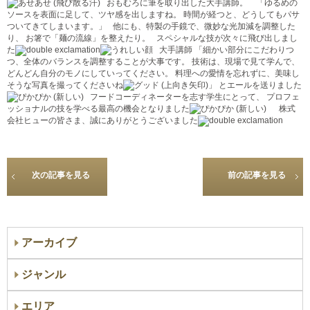
おもむろに筆を取り出した大手講師。
「ゆるめの
ソースを表面に足して、ツヤ感を出しますね。 時間が経つと、どうしてもパサ
ついてきてしまいます。」 他にも、特製の手鏡で、微妙な光加減を調整した
り、 お箸で「麺の流線」を整えたり。 スペシャルな技が次々に飛び出しまし
た
大手講師 「細かい部分にこだわりつ
つ、全体のバランスを調整することが大事です。 技術は、現場で見て学んで、
どんどん自分のモノにしていってください。 料理への愛情を忘れずに、美味し
そうな写真を撮ってくださいね
」 とエールを送りました
フードコーディネーターを志す学生にとって、 プロフェ
ッショナルの技を学べる最高の機会となりました
株式
会社ヒューの皆さま、誠にありがとうございました
次の記事を見る
前の記事を見る
アーカイブ
ジャンル
エリア