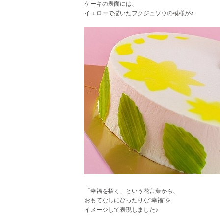
ケーキの表面には、
イエローで描いたフクジュソウの模様が♪
「幸福を招く」という花言葉から、
おもてなしにぴったりな"幸福"を
イメージして表現しました♪