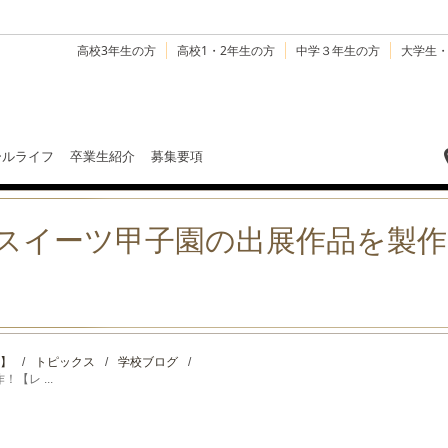
高校3年生の方
高校1・2年生の方
中学３年生の方
大学生
ールライフ
卒業生紹介
募集要項
回スイーツ甲子園の出展作品を製
】
】
/
トピックス
/
学校ブログ
/
レ ...