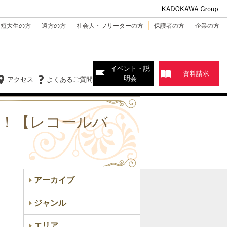
・短大生の方
遠方の方
社会人・フリーターの方
保護者の方
企業の方
イベント・説
資料請求
明会
アクセス
よくあるご質問
作！【レコールバ
アーカイブ
ジャンル
エリア