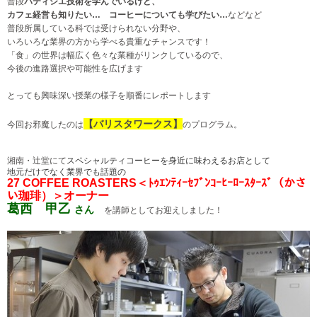
普段
パティシエ技術を学んでいるけど、
カフェ経営も知りたい…
コーヒーについても学びたい…
などなど
普段
所属している科では
受けられない
分野や、
いろいろな業界の方から学べる貴重なチャンスです！
「食」の世界は幅広く色々な業種がリンクしているので、
今後の進路選択や可能性を広げます
とっても興味深い授業の様子を順番にレポートします
【バリスタワークス】
今回お邪魔したのは
のプログラム。
湘南・辻堂にて
スペシャルティコーヒーを身近に味わえるお店として
地元だけでなく業界でも話題の
27 COFFEE ROASTERS＜ﾄｩｴﾝﾃｨｰｾﾌﾞﾝｺｰﾋｰﾛｰｽﾀｰｽﾞ（かさ
い珈琲）＞オーナー
葛西 甲乙
さん
を講師としてお迎えしました！