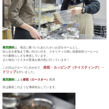
葛西講師
は、地元に根づいたあたたかいお店をホームとし、
自ら豆を産地まで買い付けに行き、
クオリティの高い自家焙煎コーヒーと
その素晴らしさを発信しています。
また地元バリスタの育成も精力的に行っています！
焙煎・カッピング（テイスティング）・
この日はグループに分かれて、
ドリップ
を行いました。
葛西講師
による
焙煎（ロースター）
実演
豆は最初このような薄緑色をしています。