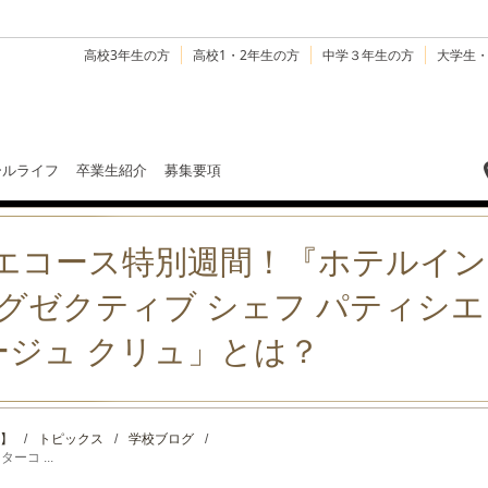
高校3年生の方
高校1・2年生の方
中学３年生の方
大学生
ールライフ
卒業生紹介
募集要項
シエコース特別週間！『ホテルイ
エグゼクティブ シェフ パティシエ
ジュ クリュ」とは？
】
/
トピックス
/
学校ブログ
/
コ ...