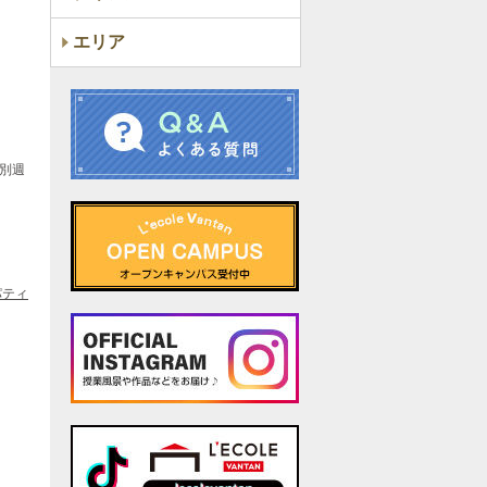
エリア
特別週
パティ