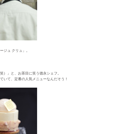
ージュ クリュ」。
笑）」と、お茶目に笑う德永シェフ。
ていて、定番の人気メニューなんだそう！