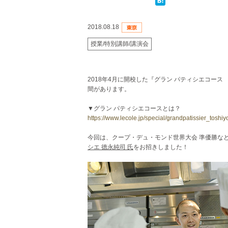
2018.08.18
授業/特別講師/講演会
2018年4月に開校した『グラン パティシエコース pro
間があります。
▼グラン パティシエコースとは？
https://www.lecole.jp/special/grandpatissier_toshi
今回は、クープ・デュ・モンド世界大会 準優勝な
シエ 德永純司 氏
をお招きしました！