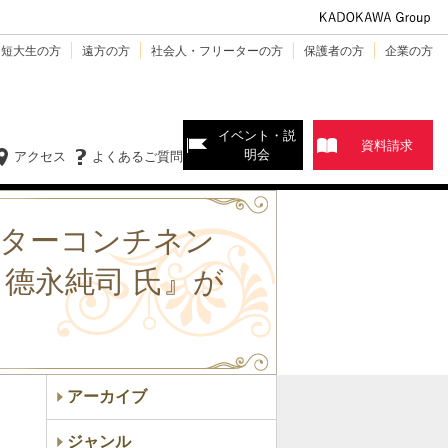
・短大生の方
遠方の方
社会人・フリーターの方
保護者の方
企業の方
イベント・説
資料請求
明会
アクセス
よくあるご質問
ンターコンチネン
 德永純司 氏』が
アーカイブ
ジャンル