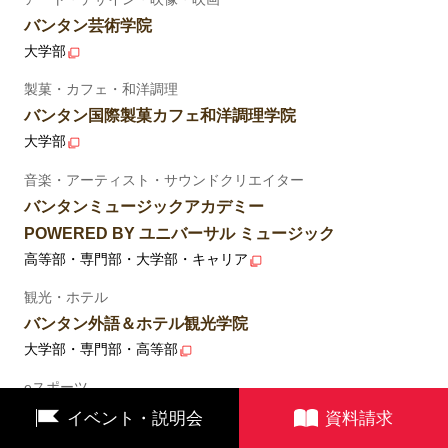
バンタン芸術学院
大学部
製菓・カフェ・和洋調理
バンタン国際製菓カフェ和洋調理学院
大学部
音楽・アーティスト・サウンドクリエイター
バンタンミュージックアカデミー
POWERED BY ユニバーサル ミュージック
高等部・専門部・大学部・キャリア
観光・ホテル
バンタン外語＆ホテル観光学院
大学部・専門部・高等部
eスポーツ
ZETA DIVISIONゲーミングアカデミー
イベント・説明会
資料請求
POWERED BY バンタン