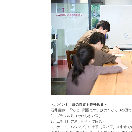
＜ポイント！豆の性質を見極める＞
石井講師 「では、問題です。次の１から３の豆で
1、ブラジル系（やわらかい豆）
2、エチオピア系（小さくて固め）
3、ケニア、ルワンダ、中米系（固い豆）※中米で