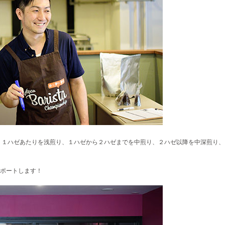
、１ハゼあたりを浅煎り、１ハゼから２ハゼまでを中煎り、２ハゼ以降を中深煎り、
ポートします！