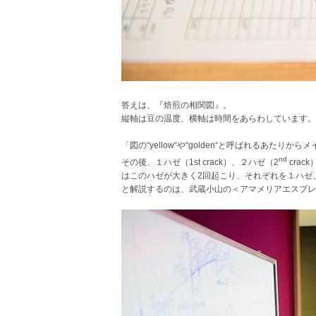
答えは、『焙煎の相関図』。
縦軸は豆の温度、横軸は時間をあらわしています。
「図の“yellow“や“golden“と呼ばれるあたり
nd
その後、１ハゼ（1st crack）、２ハゼ（2
cra
はこのハゼが大きく2回起こり、それぞれを１ハゼ
と解説するのは、武蔵小山の＜アマメリアエスプレ