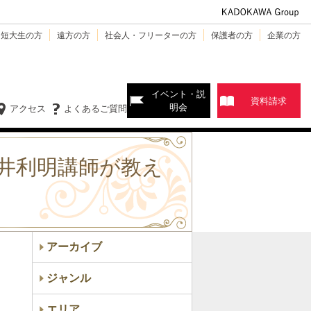
・短大生の方
遠方の方
社会人・フリーターの方
保護者の方
企業の方
イベント・説
資料請求
明会
アクセス
よくあるご質問
井利明講師が教え
アーカイブ
ジャンル
エリア