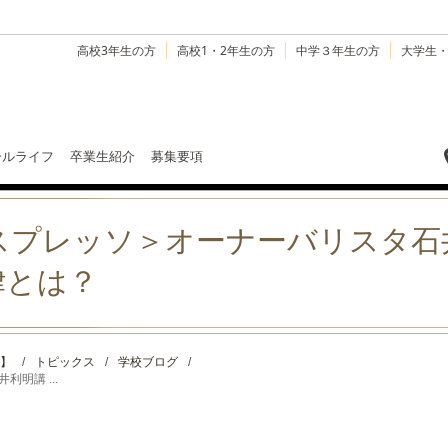
高校3年生の方
高校1・2年生の方
中学３年生の方
大学生
ールライフ
卒業生紹介
募集要項
スプレッソ＞オーナーバリスタ石
律とは？
】
/
トピックス
/
学校ブログ
/
明講 ...