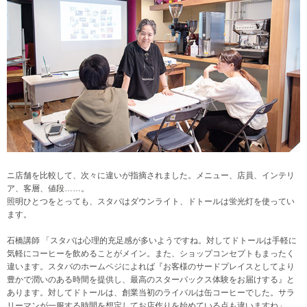
ニ店舗を比較して、次々に違いが指摘されました。メニュー、店員、インテリ
ア、客層、値段……。
照明ひとつをとっても、スタバはダウンライト、ドトールは蛍光灯を使ってい
ます。
石橋講師 「スタバは心理的充足感が多いようですね。対してドトールは手軽に
気軽にコーヒーを飲めることがメイン。また、ショップコンセプトもまったく
違います。スタバのホームペジによれば『お客様のサードプレイスとしてより
豊かで潤いのある時間を提供し、最高のスターバックス体験をお届けする』と
あります。対してドトールは、創業当初のライバルは缶コーヒーでした。サラ
リーマンが一服する時間を想定してお店作りを始めている点も違いますね」