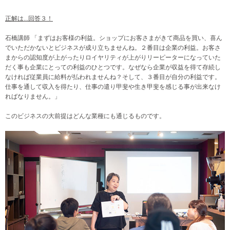
正解は...回答３！
石橋講師 「まずはお客様の利益。ショップにお客さまがきて商品を買い、
喜ん
でいただかないとビジネスが成り立ちませんね。
２番目は企業の利益。
お客さ
まからの認知度が上がったりロイヤリティが上がりリーピー
ターになっていた
だく事も企業にとっての利益のひとつです。
なぜなら企業が収益を得て存続し
なければ従業員に給料が払われま
せんね？そして、３番目が自分の利益です。
仕事を通して収入を得
たり、
仕事の遣り甲斐や生き甲斐を感じる事が出来なけ
ればなりません。」
このビジネスの大前提はどんな業種にも通じるものです。