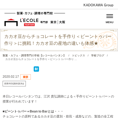
カカオ豆からチョコレートを手作り＜ビーントゥバー
作り＞に挑戦！カカオ豆の産地の違いも体感★
製菓・カフェ・調理専門の学校【レコールバンタン】
/
トピックス
/
学校ブログ
/
カカオ豆からチョコレートを手作り＜ビーントゥバー作り ...
2020.02.17
授業/特別講師/講演会
本日レコールバンタンでは、江沢 貴弘講師による＜手作りビーントゥバー＞の
授業が行われています！
■ビーントゥバー＝Bean to Barとは・・・
チョコレートの原料であるカカオ豆の選別・焙煎・成形などの、製造の全工程