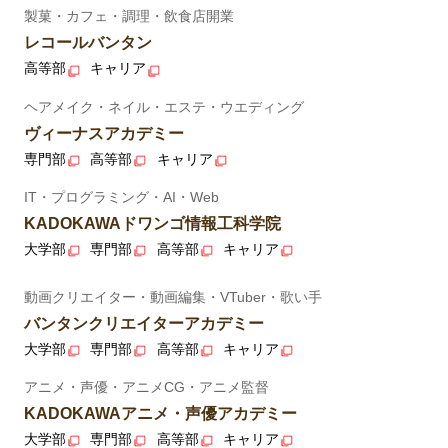
製菓・カフェ・調理・飲食店開業
レコールバンタン
高等部
キャリア
ヘアメイク・ネイル・エステ・ウエディング
ヴィーナスアカデミー
専門部
高等部
キャリア
IT・プログラミング・AI・Web
KADOKAWAドワンゴ情報工科学院
大学部
専門部
高等部
キャリア
動画クリエイター・動画編集・VTuber・歌い手
バンタンクリエイターアカデミー
大学部
専門部
高等部
キャリア
アニメ・声優・アニメCG・アニメ監督
KADOKAWAアニメ・声優アカデミー
大学部
専門部
高等部
キャリア