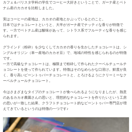
カフェ＆バリスタ学科の学生でコーヒー大好きということで、ガーナ産とベト
ナム産のカカオを比較しました。
実はコーヒーの産地は、カカオの産地とかぶっているとのこと。
日本ではチョコレートというと、大半がガーナ産でナッティな香りが特徴で
す。一方でベトナム産は酸味があって、シトラス系でフルーティな香りを感じ
られます。
グラインド（粉砕）を少なくしてカカオの香りを生かしたチョコレートは、シ
ングルオリジン（単一産地のカカオ豆）で、地域の特性を感じられるのが特徴
です。
一方で高級なチョコレートは、極限まで粉砕して作られたクーベルチュールチ
ョコレートを使って作られています。特徴はそのなめらかな口溶け。鮮度が良
く、香り高いビーントゥバーチョコレートと、とろけるようにクリーミーなク
ーベルチュールチョコレート。
今はさまざまなタイプのチョコレートが食べられるようになりましたが、熱意
のあるカカオ農園さんの思いと、理想的なチョコレートを作りたいという工房
の思いが一致した結果、クラフトチョコレート的なビーントゥバー専門店が増
えてきているというのは特徴の一つです♪