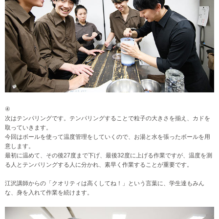
④
次はテンパリングです。テンパリングすることで粒子の大きさを揃え、カドを
取っていきます。
今回はボールを使って温度管理をしていくので、お湯と水を張ったボールを用
意します。
最初に温めて、その後27度まで下げ、最後32度に上げる作業ですが、温度を測
る人とテンパリングする人に分かれ、素早く作業することが重要です。
江沢講師からの「クオリティは高くしてね！」という言葉に、学生達もみん
な、身を入れて作業を続けます。