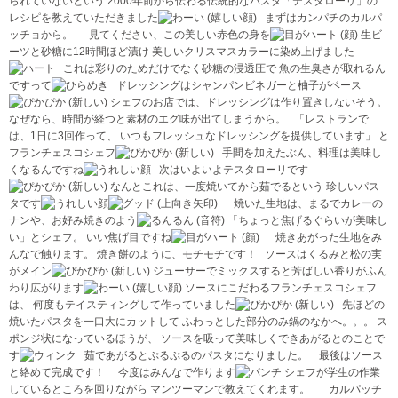
られていないという 2000年前から伝わる伝統的なパスタ「テスタローリ」の
レシピを教えていただきました
まずはカンパチのカルパ
ッチョから。
見てください、この美しい赤色の身を
生ビ
ーツと砂糖に12時間ほど漬け 美しいクリスマスカラーに染め上げました
これは彩りのためだけでなく砂糖の浸透圧で 魚の生臭さが取れるん
ですって
ドレッシングはシャンパンビネガーと柚子がベース
シェフのお店では、ドレッシングは作り置きしないそう。
なぜなら、時間が経つと素材のエグ味が出てしまうから。 「レストランで
は、1日に3回作って、 いつもフレッシュなドレッシングを提供しています」 と
フランチェスコシェフ
手間を加えたぶん、料理は美味し
くなるんですね
次はいよいよテスタローリです
なんとこれは、一度焼いてから茹でるという 珍しいパス
タです
焼いた生地は、まるでカレーの
ナンや、お好み焼きのよう
「ちょっと焦げるぐらいが美味し
い」とシェフ。 いい焦げ目ですね
焼きあがった生地をみ
んなで触ります。 焼き餅のように、モチモチです！ ソースはくるみと松の実
がメイン
ジューサーでミックスすると芳ばしい香りがふん
わり広がります
ソースにこだわるフランチェスコシェフ
は、 何度もテイスティングして作っていました
先ほどの
焼いたパスタを一口大にカットして ふわっとした部分のみ鍋のなかへ。。。 ス
ポンジ状になっているほうが、 ソースを吸って美味しくできあがるとのことで
す
茹であがるとぷるぷるのパスタになりました。
最後はソース
と絡めて完成です！ 今度はみんなで作ります
シェフが学生の作業
しているところを回りながら マンツーマンで教えてくれます。
カルパッチ