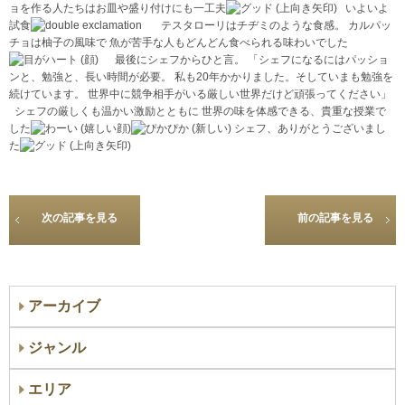
ョを作る人たちはお皿や盛り付けにも一工夫
いよいよ
試食
テスタローリはチヂミのような食感。 カルパッ
チョは柚子の風味で 魚が苦手な人もどんどん食べられる味わいでした
最後にシェフからひと言。 「シェフになるにはパッショ
ンと、勉強と、長い時間が必要。 私も20年かかりました。そしていまも勉強を
続けています。 世界中に競争相手がいる厳しい世界だけど頑張ってください」
シェフの厳しくも温かい激励とともに 世界の味を体感できる、貴重な授業で
した
シェフ、ありがとうございまし
た
次の記事を見る
前の記事を見る
アーカイブ
ジャンル
エリア