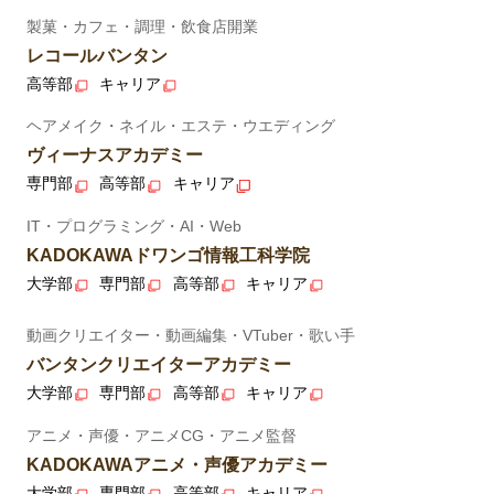
製菓・カフェ・調理・飲食店開業
レコールバンタン
高等部
キャリア
ヘアメイク・ネイル・エステ・ウエディング
ヴィーナスアカデミー
専門部
高等部
キャリア
IT・プログラミング・AI・Web
KADOKAWAドワンゴ情報工科学院
大学部
専門部
高等部
キャリア
動画クリエイター・動画編集・VTuber・歌い手
バンタンクリエイターアカデミー
大学部
専門部
高等部
キャリア
アニメ・声優・アニメCG・アニメ監督
KADOKAWAアニメ・声優アカデミー
大学部
専門部
高等部
キャリア