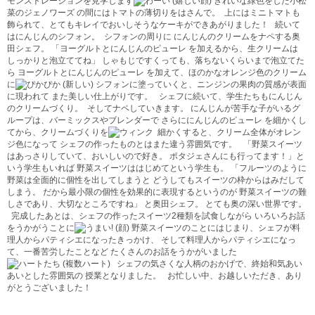
モンストレーションを見学します
きれいな緑色をした小松
菜のジェノワーズ の間にはトマトの薄切りをはさんで。
上にはミニトマトも
飾られて、とてもキレイでおいしそうなケーキができあがりました！ 続いて
はにんじんのシフォン。
シフォンの周りに にんじんのクリームをナペする奥
田シェフ。 「ヨーグルトとにんじんのピューレ を加えるから、生クリームは
しっかりと泡立ててね」 しゃもじですくっても、落ちないくらいまで泡立てた
ら ヨーグルトとにんじんのピューレ を加えて、ほのかなオレンジ色のクリーム
に
シフォンに塗っていくと、ニンジンの果肉の質感が表面
に現われて また美しい仕上がりです。 シェフに続いて、学生たちもにんじん
のクリームづくり。
そしてナペしていきます。 にんじんが苦手な子がいるグ
ループは、バーミックスやブレンダーで さらににんじんのピューレ を細かくし
てから、クリームづくりを
細かくすると、クリーム全体がオレン
ジ色になって シェフの作ったものとはまた違う雰囲気です。 「野菜スイーツ
はあっさりしていて、おいしいので好き。 ポタジェさんにも行ってます！」と
いう学生もいれば 野菜スイーツははじめてという学生も。 「フルーツのように
野菜は全面的に個性を出してしまうと どうしてもスイーツの枠からはみだして
しまう。 だから最小限の個性を効果的に表現するというのが 野菜スイーツの難
しさであり、大切なところですね」 と奥田シェフ。 とても奥の深い世界です。
完成したあとは、シェフの作ったスイーツ2種類を試食しながら いろいろお話
をうかがうことに
野菜スイーツのことにはじまり、シェフが料
理人からパティシエになったきっかけ、 そして料理人からパティシエになっ
て、一番苦労したことなど たくさんのお話をうかがいました
シェフの気さくな人柄のおかげで、終始和気あい
あいとした雰囲気の 授業となりました。 お忙しい中、お越しいただき、あり
がとうございました！