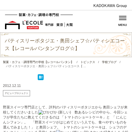
パティスリーポタジエ・奥田シェフ☆パティシエコー
ス【レコールバンタンブログ☆】
製菓・カフェ・調理専門の学校【レコールバンタン】
/
トピックス
/
学校ブログ
/
パティスリーポタジエ・奥田シェフ☆パティシエコース【 ...
2012.12.11
デビュープロジェクト
野菜スイーツ専門店として、評判のパティスリーポタジエから 奥田シェフが来
校してくださいました
数あるレシピの中から、今回シェ
フが学生たちに教えてくださるのは 「トマトのショートケーキ」と
「 にんじ
んシフォン」。
「野菜スイーツがはじめてという人でも、食べやすいものを
選んでみました！」 と奥田シェフ。 トマトのショートケーキは、シェフのデ