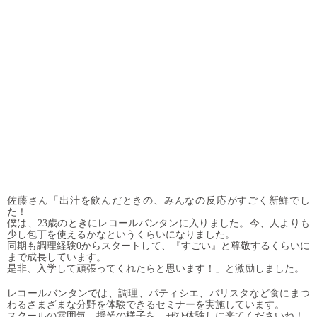
佐藤さん「出汁を飲んだときの、みんなの反応がすごく新鮮でし
た！
僕は、23歳のときにレコールバンタンに入りました。今、人よりも
少し包丁を使えるかなというくらいになりました。
同期も調理経験0からスタートして、『すごい』と尊敬するくらいに
まで成長しています。
是非、入学して頑張ってくれたらと思います！」と激励しました。
レコールバンタンでは、調理、パティシエ、バリスタなど食にまつ
わるさまざまな分野を体験できるセミナーを実施しています。
スクールの雰囲気、授業の様子を、ぜひ体験しに来てくださいね！