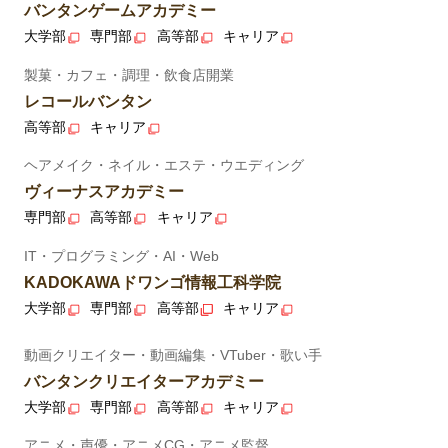
バンタンゲームアカデミー
大学部
専門部
高等部
キャリア
製菓・カフェ・調理・飲食店開業
レコールバンタン
高等部
キャリア
ヘアメイク・ネイル・エステ・ウエディング
ヴィーナスアカデミー
専門部
高等部
キャリア
IT・プログラミング・AI・Web
KADOKAWAドワンゴ情報工科学院
大学部
専門部
高等部
キャリア
動画クリエイター・動画編集・VTuber・歌い手
バンタンクリエイターアカデミー
大学部
専門部
高等部
キャリア
アニメ・声優・アニメCG・アニメ監督