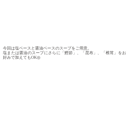
今回は塩ベースと醤油ベースのスープをご用意。
塩または醤油のスープにさらに「鰹節」、「昆布」、「椎茸」をお
好みで加えてもOK◎