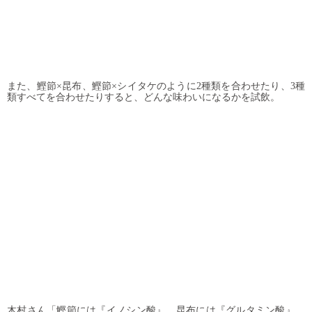
また、鰹節×昆布、鰹節×シイタケのように2種類を合わせたり、3種
類すべてを合わせたりすると、どんな味わいになるかを試飲。
木村さん「鰹節には『イノシン酸』、昆布には『グルタミン酸』、