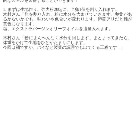
的なスキルを習得することができます！
1. まずは生地作り。強力粉200gに、全卵1個を割り入れます。
木村さん「卵を割り入れ、粉に水分を含ませていきます。卵黄があ
るかないかでも、味わいや色合いが変わります。卵黄アリだと麺が
黄色になります」
塩、エクストラバージンオリーブオイルを適量入れます。
木村さん「粉にまんべんなく水分を回します。まとまってきたら、
体重をかけて生地をひとかたまりにします。
今回は麺ですが、パイなど製菓の調理でも出てくる工程です！」