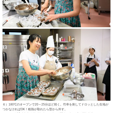
６）180℃のオーブンで20～25分ほど焼く。竹串を刺してドロッとした生地が
つかなければOK！粗熱が取れたら型から外す。