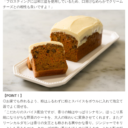
「フロスティングには和三盆を使用しているため、口溶けなめらかでクリーム
チーズとの相性も良いですよ！」
【POINT！】
◎お家でも作れるよう、粉はふるわずに粉とスパイスをボウルに入れて泡立て
器でよく混ぜる。
「こだわりのスパイス配合ですが、香りの軸はやっぱりシナモン。ほっこり系
統になりがちな野菜のケーキを、大人の味わいに変身させてくれます。またグ
リーンカルダモンは香りの女王とも称される爽やかな香り。ジンジャーでキリ