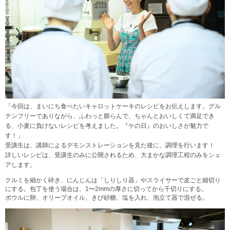
「今回は、まいにち食べたいキャロットケーキのレシピをお伝えします。グル
テンフリーでありながら、ふわっと膨らんで、ちゃんとおいしくて満足でき
る、小麦に負けないレシピを考えました。『ケの日』のおいしさが魅力で
す！」
受講生は、講師によるデモンストレーションを見た後に、調理を行います！
詳しいレシピは、受講生のみに公開されるため、大まかな調理工程のみをシェ
アします。
クルミを細かく砕き、にんじんは「しりしり器」やスライサーで皮ごと細切り
にする。包丁を使う場合は、1〜2mmの厚さに切ってから千切りにする。
ボウルに卵、オリーブオイル、きび砂糖、塩を入れ、泡立て器で混ぜる。