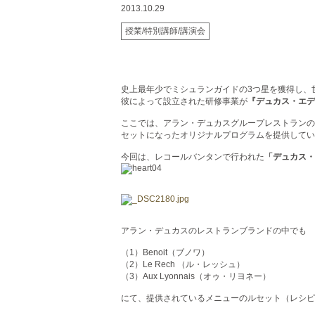
2013.10.29
授業/特別講師/講演会
史上最年少でミシュランガイドの3つ星を獲得し、
彼によって設立された研修事業が
『デュカス・エデ
ここでは、アラン・デュカスグループレストランの
セットになったオリジナルプログラムを提供してい
今回は、レコールバンタンで行われた
「デュカス・
アラン・デュカスのレストランブランドの中でも
（1）Benoit（ブノワ）
（2）Le Rech （ル・レッシュ）
（3）Aux Lyonnais（オゥ・リヨネー）
にて、提供されているメニューのルセット（レシピ