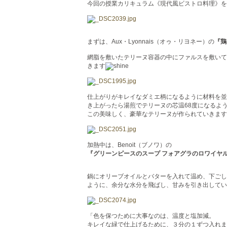
今回の授業カリキュラム《現代風ビストロ料理》を
まずは、Aux・Lyonnais（オゥ・リヨネー）の
『鶏
網脂を敷いたテリーヌ容器の中にファルスを敷いて
きます
仕上がりがキレイなダミエ柄になるように材料を並
き上がったら湯煎でテリーヌの芯温68度になるよ
この美味しく、豪華なテリーヌが作られていきます
加熱中は、Benoit（ブノワ）の
『グリーンピースのスープ フォアグラのロワイヤ
鍋にオリーブオイルとバターを入れて温め、下ごし
ように、余分な水分を飛ばし、甘みを引き出してい
「色を保つために大事なのは、温度と塩加減。
キレイな緑で仕上げるために、３分の１ずつ入れま