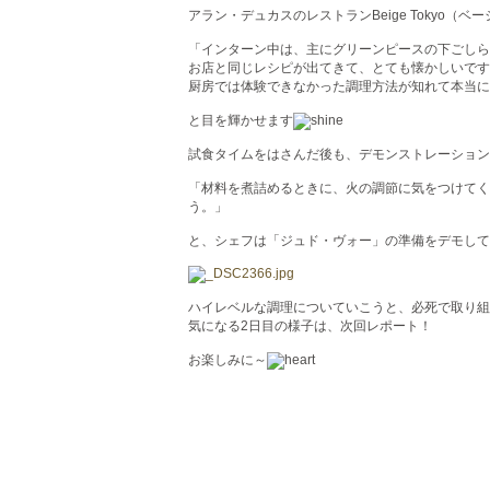
アラン・デュカスのレストランBeige Tokyo
「インターン中は、主にグリーンピースの下ごしら
お店と同じレシピが出てきて、とても懐かしいです
厨房では体験できなかった調理方法が知れて本当に
と目を輝かせます
試食タイムをはさんだ後も、デモンストレーション
「材料を煮詰めるときに、火の調節に気をつけてく
う。」
と、シェフは「ジュド・ヴォー」の準備をデモして
ハイレベルな調理についていこうと、必死で取り組
気になる2日目の様子は、次回レポート！
お楽しみに～