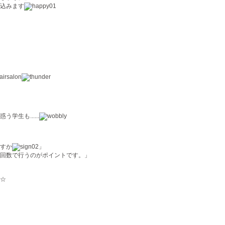
込みます
生も......
すか
」
回数で行うのがポイントです。」
☆