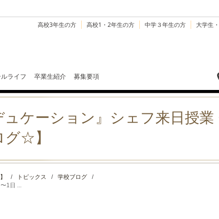
高校3年生の方
高校1・2年生の方
中学３年生の方
大学生
ールライフ
卒業生紹介
募集要項
ュケーション』シェフ来日授業 
ログ☆】
】
/
トピックス
/
学校ブログ
/
日 ...