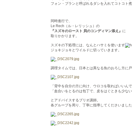
フォン・ブランと呼ばれるダシを入れてコトコト煮
同時進行で、
Le Rech（ル・レリッシュ）の
『スズキのロースト 貝のコンディマン添え』
に
取りかかります。
スズキの下処理には、なんとハサミを使います
ジョキジョキとワイルドに切っていきます。
調理タイムでは、日本とは異なる魚のおろし方に戸惑う学
「背中を自分の方に向け、ウロコを取ればいいんで
「血合いをとるのは包丁で、皮をはぐときも少ない
とアドバイスするブリオ講師。
各グループを周り、丁寧に指導してくださいました