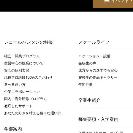
イベント
レコールバンタンの特長
スクールライフ
独立・開業プログラム
ロケーション・設備
実習中心の授業について
在校生の声
安心の個別実習
遠方からの進学でも安心
現役プロ講師100%のこだわり
在校生の作品ギャラリー
選べる通い方
年間行事
企業コラボレーション
国内・海外研修プログラム
卒業生紹介
徹底したサポート
あなたの好きを叶える⾊々な通い⽅
募集要項・入学案内
学部案内