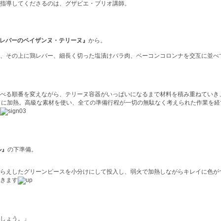
指導してくださるのは、グザビエ・ブリオ講師。
レバーのペイザンヌ・テリーヌ』
から。
、その上に鶏レバー、細長く切った塩漬けバラ肉、ベーコンコロンナを交互に並べ
べる順番を変えながら、テリーヌ容器がいっぱいになるまで材料を積み重ねていき
うに加熱。
高級な素材を使い、全ての準備行程が一切の無駄なく考えられた作業を経
ル』
の下準備。
らえしたグリーンピースを小分けにして投入し、弱火で加熱しながらキレイに色が
きます
しょう。」