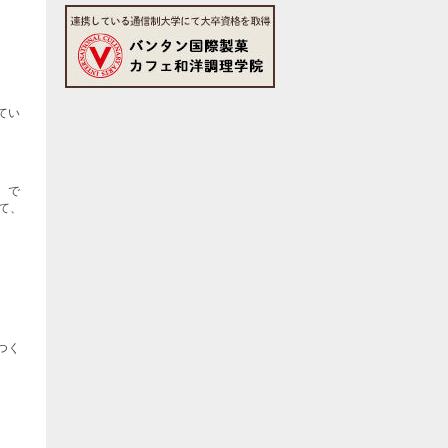
てい
、で
て、
つく