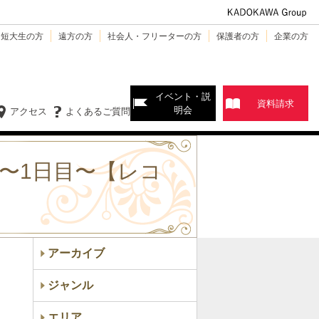
・短大生の方
遠方の方
社会人・フリーターの方
保護者の方
企業の方
イベント・説
資料請求
明会
アクセス
よくあるご質問
〜1日目〜【レコ
アーカイブ
ジャンル
エリア