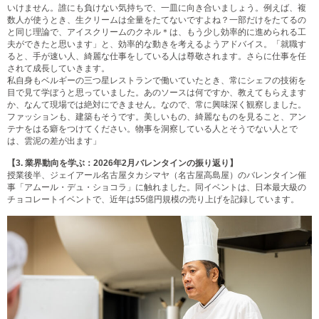
いけません。誰にも負けない気持ちで、一皿に向き合いましょう。例えば、複
数人が使うとき、生クリームは全量をたてないですよね？一部だけをたてるの
と同じ理論で、アイスクリームのクネル＊は、もう少し効率的に進められる工
夫ができたと思います」と、効率的な動きを考えるようアドバイス。「就職す
ると、手が速い人、綺麗な仕事をしている人は尊敬されます。さらに仕事を任
されて成長していきます。
私自身もベルギーの三つ星レストランで働いていたとき、常にシェフの技術を
目で見て学ぼうと思っていました。あのソースは何ですか、教えてもらえます
か、なんて現場では絶対にできません。なので、常に興味深く観察しました。
ファッションも、建築もそうです。美しいもの、綺麗なものを見ること、アン
テナをはる癖をつけてください。物事を洞察している人とそうでない人とで
は、雲泥の差が出ます」
【3.
業界動向を学ぶ：2026年2月バレンタインの振り返り】
授業後半、ジェイアール名古屋タカシマヤ（名古屋高島屋）のバレンタイン催
事「アムール・デュ・ショコラ」に触れました。同イベントは、日本最大級の
チョコレートイベントで、近年は55億円規模の売り上げを記録しています。