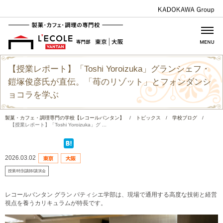
【授業レポート】「Toshi Yoroizuka」グランシェフ・
鎧塚俊彦氏が直伝。「苺のリゾット」とフォンダンシ
ョコラを学ぶ
製菓・カフェ・調理専門の学校【レコールバンタン】
/
トピックス
/
学校ブログ
/
【授業レポート】「Toshi Yoroizuka」グ ...
2026.03.02
授業/特別講師/講演会
レコールバンタン グラン パティシエ学部は、現場で通用する高度な技術と経営
視点を養うカリキュラムが特長です。