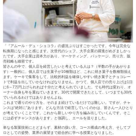
「『アムール・デュ・ショコラ』の盛況ぶりはすごかったです。今年は完全な
転換期になったと感じます。次世代のシェフ、大手企業の躍進がめざましかっ
たです。大手企業は資本力があり、マーケティング、パッケージ、売り方、販
売戦略も緻密です。
皆さんの中で、個人店を経営したいと考えている人は？（半数の手があがりま
す）一般的に、個人店では生菓子が10種類ほど、これに焼き菓子を数種類揃え
ます。ケーキで集客をして、比較的利益を確保しやすい焼き菓子とチョコレー
トで利益を出していかなければなりません。かつて、個人店での売り上げは1日
に6～7万円上げられれば十分だと考えられていました。でも時代は変わり、オ
ーナー自身も年を重ねていきます。30代で開業できたとして、いつまでも30代
でいられるわけではありませんよね。
これまで通りのやり方を、そのまま続けているだけでは難しい。ですが、チャ
ンスは“絶対に”あります。どんな方法で経営していくのかは、皆さん一人ひとり
が考えていくことです。これから新しいやり方を編み出していくんです。そこ
には必ずチャンスがあります」と強調し、エールを送りました。
単なる製菓技術にとどまらず、素材の扱い方、コース構成の考え方、そしてプ
ロとしての姿勢、業界の展望まで総合的に学べる授業となりました。