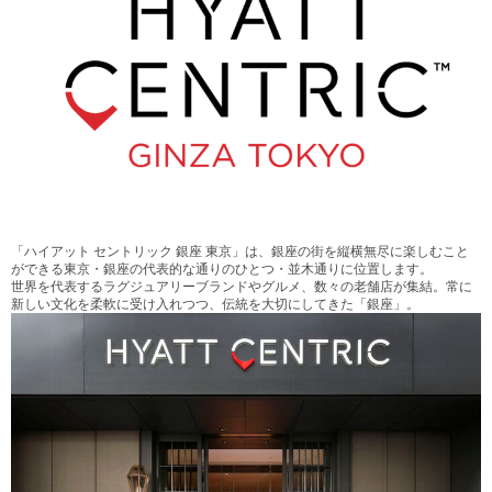
「ハイアット セントリック 銀座 東京」は、銀座の街を縦横無尽に楽しむこと
ができる東京・銀座の代表的な通りのひとつ・並木通りに位置します。
世界を代表するラグジュアリーブランドやグルメ、数々の老舗店が集結。常に
新しい文化を柔軟に受け入れつつ、伝統を大切にしてきた「銀座」。