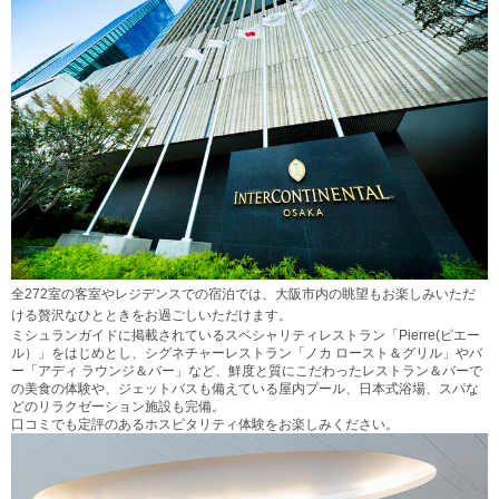
全272室の客室やレジデンスでの宿泊では、大阪市内の眺望もお楽しみいただ
ける贅沢なひとときをお過ごしいただけます。
ミシュランガイドに掲載されているスペシャリティレストラン「Pierre(ピエー
ル）」をはじめとし、シグネチャーレストラン「ノカ ロースト＆グリル」やバ
ー「アディ ラウンジ＆バー」など、鮮度と質にこだわったレストラン＆バーで
の美食の体験や、ジェットバスも備えている屋内プール、日本式浴場、スパな
どのリラクゼーション施設も完備。
口コミでも定評のあるホスピタリティ体験をお楽しみください。