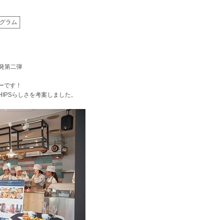
グラム
発第二弾
ーです！
HIPSらしさを考案しました。