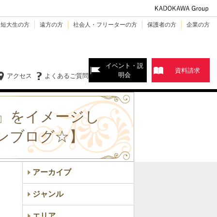
・短大生の方
遠方の方
社会人・フリーターの方
保護者の方
企業の方
イベント・説
資料請求
明会
アクセス
よくあるご質問
S』をイメージし
ンブログ☆】
アーカイブ
ジャンル
エリア