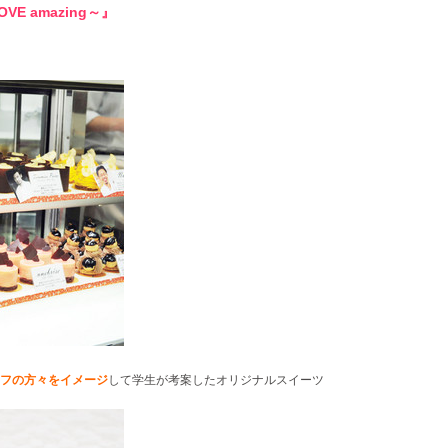
 LOVE amazing～』
フの方々をイメージ
して学生が考案したオリジナルスイーツ