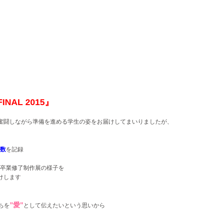
INAL 2015』
奮闘しながら準備を進める学生の姿をお届けしてまいりましたが、
数
を記録
卒業修了制作展
の様子を
けします
”愛”
ちを
として伝えたいという思いから