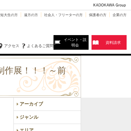
・短大生の方
遠方の方
社会人・フリーターの方
保護者の方
企業の方
イベント・説
資料請求
明会
アクセス
よくあるご質問
制作展！！！～前
アーカイブ
ジャンル
エリア