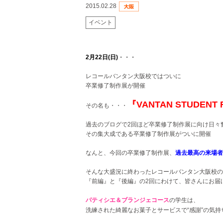
2015.02.28
イベント
2月22日(日)
・・・
レコールバンタン大阪校ではついに
卒業修了制作展が開催
『VANTAN STUDENT F
その名も・・・
過去のブログで2回ほど卒業修了制作展に向け日々
その集大成である卒業修了制作展がついに開催
なんと、今回の卒業修了制作展、
過去最高の来場者
そんな大盛況に終わった
レコールバンタン大阪校の
『前編』と『後編』の2回にわけて、皆さんにお届
パティシエ＆ブランジェコース
の学生は、
洗練された綺麗なお菓子とサービスで“感謝”の気持